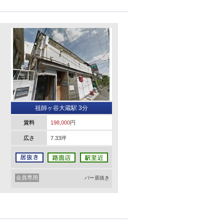
祖師ヶ谷大蔵駅 3分
賃料
198,000
円
広さ
7.33坪
会員専用
バー居抜き