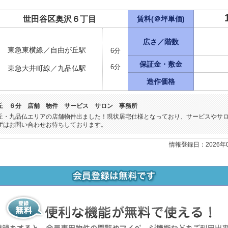
世田谷区奥沢６丁目
賃料(＠坪単価)
広さ／階数
東急東横線／自由が丘駅
6分
保証金・敷金
6分
東急大井町線／九品仏駅
造作価格
丘 ６分 店舗 物件 サービス サロン 事務所
丘・九品仏エリアの店舗物件出ました！現状居宅仕様となっており、サービスやサ
ずはお問い合わせお待ちしております。
情報登録日：2026年