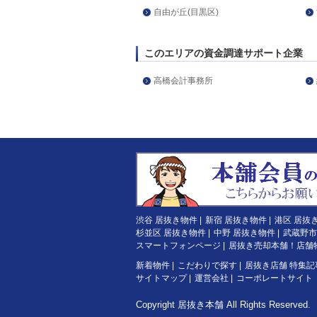
自由が丘(目黒区)
このエリアの資金調達サポート企業
高橋会計事務所
渋谷 居抜き物件
|
新宿 居抜き物件
|
港区 居抜
杉並区 居抜き物件
|
中野 居抜き物件
|
武蔵野市
スマートフォンページ
|
居抜き売却本舗！店舗
新着物件
|
こだわりで探す
|
居抜き店舗 特集記
サイトマップ
|
運営会社
|
コーポレートサイト
Copyright
居抜き本舗
All Rights Reserved.