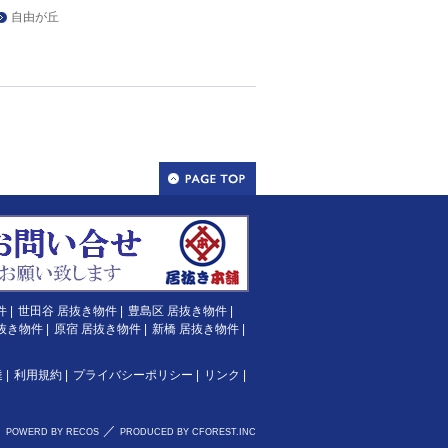
自由が丘
件
|
世田谷 居抜き物件
|
豊島区 居抜き物件
|
抜き物件
|
原宿 居抜き物件
|
新橋 居抜き物件
|
達
|
利用規約
|
プライバシーポリシー
|
リンク
|
／
POWERD BY RECOS
PRODUCED BY CFOREST.INC