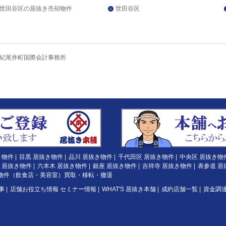
世田谷区の居抜き売却物件
世田谷区
紀尾井町国際会計事務所
き物件
|
目黒 居抜き物件
|
品川 居抜き物件
|
千代田区 居抜き物件
|
中央区 居抜き物
 居抜き物件
|
六本木 居抜き物件
|
銀座 居抜き物件
|
吉祥寺 居抜き物件
|
表参道 居
物件（飲食店・美容室）買取・移転・撤退
事
|
店舗お役立ち情報 セミナー情報
|
WHAT'S 居抜き本舗
|
成約店舗一覧
|
資金調