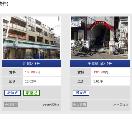
物件）
用賀駅 3分
千歳烏山駅 4分
賃料
165,000
円
賃料
132,000
円
広さ
12.82坪
広さ
5.61坪
会員専用
会員専用
その他居抜き
バー居抜き