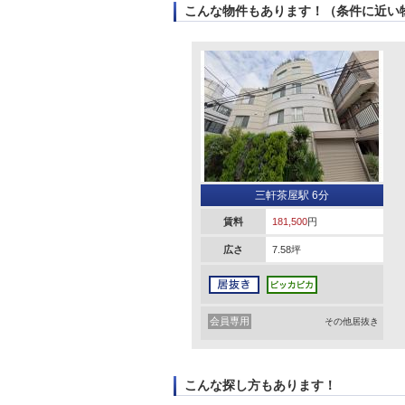
こんな物件もあります！（条件に近い
三軒茶屋駅 6分
賃料
181,500
円
広さ
7.58坪
会員専用
その他居抜き
こんな探し方もあります！