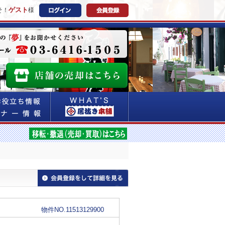
ゲスト
そ！
様
物件NO.11513129900