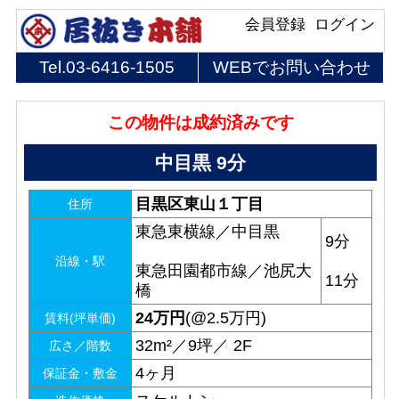
会員登録
ログイン
Tel.
03-6416-1505
WEBでお問い合わせ
この物件は成約済みです
中目黒 9分
目黒区東山１丁目
住所
東急東横線／中目黒
9分
沿線・駅
東急田園都市線／池尻大
11分
橋
24
万円
(@2.5万円)
賃料(坪単価)
32m²／9坪／ 2F
広さ／階数
4ヶ月
保証金・敷金