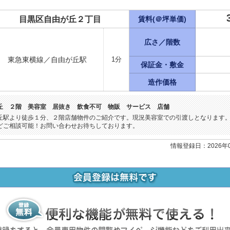
目黒区自由が丘２丁目
賃料(＠坪単価)
広さ／階数
東急東横線／自由が丘駅
1分
保証金・敷金
造作価格
丘 ２階 美容室 居抜き 飲食不可 物販 サービス 店舗
丘駅より徒歩１分、２階店舗物件のご紹介です。現況美容室での引渡しとなります
どご相談可能！お問い合わせお待ちしております。
情報登録日：2026年