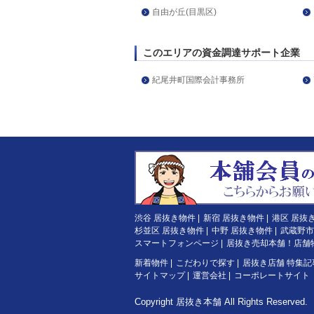
自由が丘(目黒区)
このエリアの資金調達サポート企業
紀尾井町国際会計事務所
渋谷 居抜き物件
|
新宿 居抜き物件
|
港区 居抜
杉並区 居抜き物件
|
中野 居抜き物件
|
武蔵野市
スマートフォンページ
|
居抜き売却本舗！店舗
新着物件
|
こだわりで探す
|
居抜き店舗 特集記
サイトマップ
|
運営会社
|
コーポレートサイト
Copyright
居抜き本舗
All Rights Reserved.