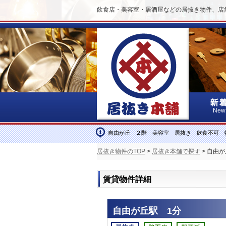
飲食店・美容室・居酒屋などの居抜き物件、店
New
自由が丘 ２階 美容室 居抜き 飲食不可 
居抜き物件のTOP
>
居抜き本舗で探す
> 自由
賃貸物件詳細
自由が丘駅 1分