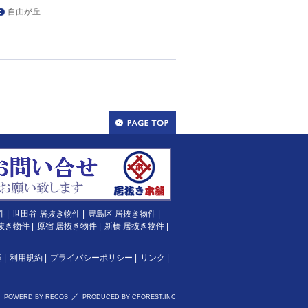
自由が丘
件
|
世田谷 居抜き物件
|
豊島区 居抜き物件
|
抜き物件
|
原宿 居抜き物件
|
新橋 居抜き物件
|
達
|
利用規約
|
プライバシーポリシー
|
リンク
|
／
POWERD BY RECOS
PRODUCED BY CFOREST.INC