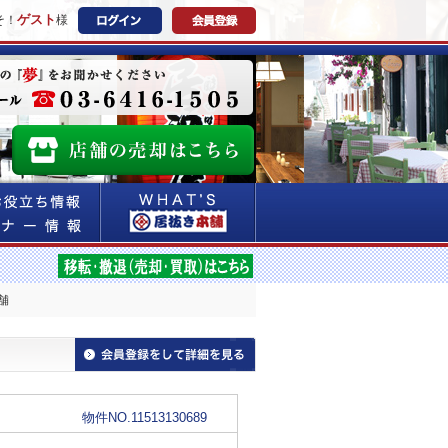
ゲスト
そ！
様
舗
物件NO.11513130689