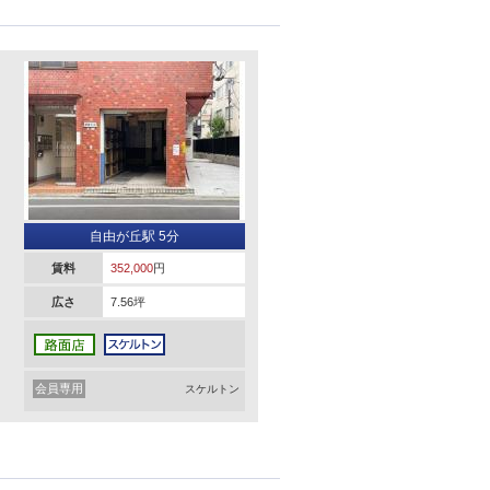
自由が丘駅 5分
賃料
352,000
円
広さ
7.56坪
会員専用
スケルトン