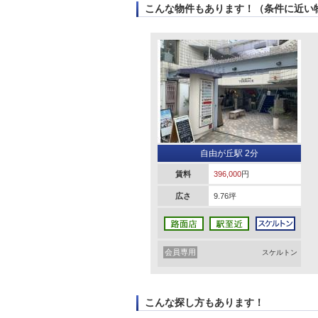
こんな物件もあります！（条件に近い
自由が丘駅 2分
賃料
396,000
円
広さ
9.76坪
会員専用
スケルトン
こんな探し方もあります！