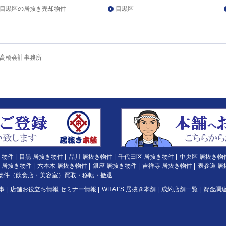
目黒区の居抜き売却物件
目黒区
高橋会計事務所
き物件
|
目黒 居抜き物件
|
品川 居抜き物件
|
千代田区 居抜き物件
|
中央区 居抜き物
 居抜き物件
|
六本木 居抜き物件
|
銀座 居抜き物件
|
吉祥寺 居抜き物件
|
表参道 居
物件（飲食店・美容室）買取・移転・撤退
事
|
店舗お役立ち情報 セミナー情報
|
WHAT'S 居抜き本舗
|
成約店舗一覧
|
資金調