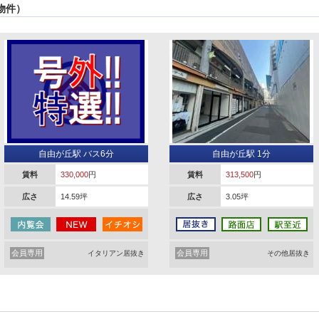
物件）
自由が丘駅 バス6分
自由が丘駅 1分
賃料
330,000
円
賃料
313,500
円
広さ
14.59坪
広さ
3.05坪
会員専用
会員専用
イタリアン居抜き
その他居抜き