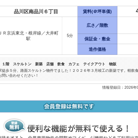
品川区南品川６丁目
賃料(＠坪単価)
広さ／階数
ＪＲ京浜東北・根岸線／大井町
5分
駅
保証金・敷金
造作価格
 １階 スケルトン 新築 店舗 飲食 カフェ テイクアウト 物販
駅徒歩５分、路面スケルトン物件でました！２０２６年３月竣工の新築です。軽飲
お問い合わせください！
情報登録日：2026年