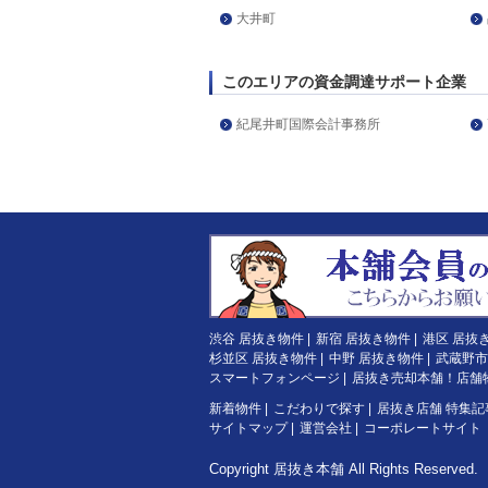
大井町
このエリアの資金調達サポート企業
紀尾井町国際会計事務所
渋谷 居抜き物件
|
新宿 居抜き物件
|
港区 居抜
杉並区 居抜き物件
|
中野 居抜き物件
|
武蔵野市
スマートフォンページ
|
居抜き売却本舗！店舗
新着物件
|
こだわりで探す
|
居抜き店舗 特集記
サイトマップ
|
運営会社
|
コーポレートサイト
Copyright
居抜き本舗
All Rights Reserved.