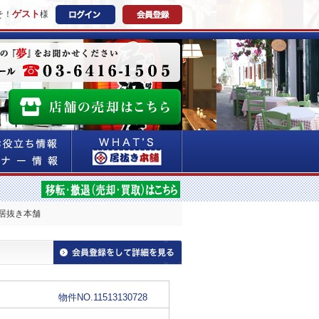
ゲスト
そ！
様
居抜き本舗
物件NO.11513130728