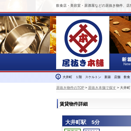
飲食店・美容室・居酒屋などの居抜き物件、店
New
大井町 １階 スケルトン 新築 店舗 飲食
居抜き物件のTOP
>
居抜き本舗で探す
> 大井
賃貸物件詳細
大井町駅 5分