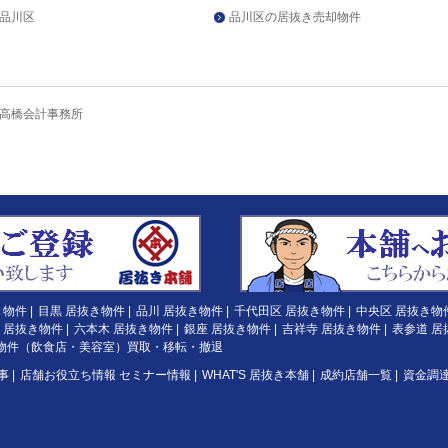
品川区
品川区の居抜き売却物件
高橋会計事務所
き物件
|
目黒 居抜き物件
|
品川 居抜き物件
|
千代田区 居抜き物件
|
中央区 居抜き物
 居抜き物件
|
六本木 居抜き物件
|
銀座 居抜き物件
|
吉祥寺 居抜き物件
|
表参道 居
物件（飲食店・美容室）買取・移転・撤退
事
|
店舗お役立ち情報 セミナー情報
|
WHAT'S 居抜き本舗
|
成約店舗一覧
|
資金調