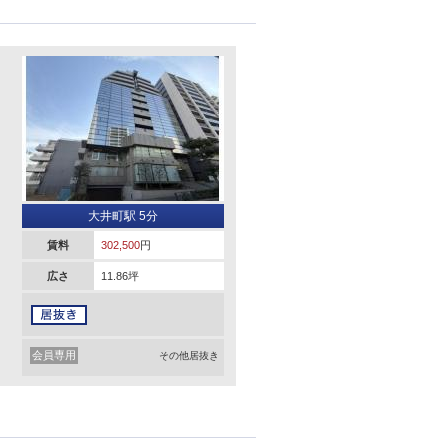
大井町駅 5分
賃料
302,500
円
広さ
11.86坪
会員専用
その他居抜き