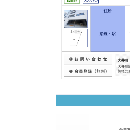
住所
沿線・駅
大井町
大井町
気軽に