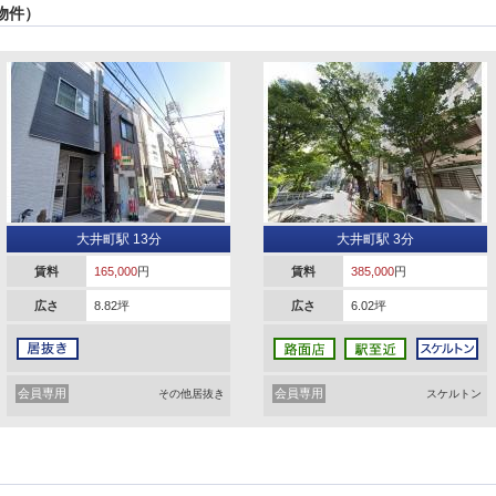
物件）
大井町駅 13分
大井町駅 3分
賃料
165,000
円
賃料
385,000
円
広さ
8.82坪
広さ
6.02坪
会員専用
会員専用
その他居抜き
スケルトン