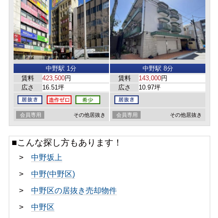
中野駅 1分
中野駅 8分
賃料
423,500
円
賃料
143,000
円
広さ
16.51坪
広さ
10.97坪
会員専用
その他居抜き
会員専用
その他居抜き
■こんな探し方もあります！
>
中野坂上
>
中野(中野区)
>
中野区の居抜き売却物件
>
中野区