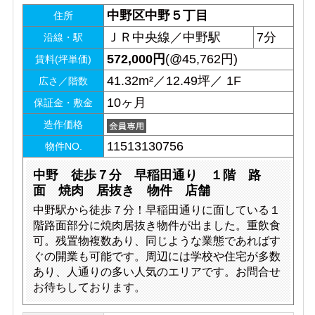
中野区中野５丁目
住所
ＪＲ中央線／中野駅
7分
沿線・駅
572,000
円
(@45,762円)
賃料(坪単価)
41.32m²／12.49坪／ 1F
広さ／階数
10ヶ月
保証金・敷金
造作価格
11513130756
物件NO.
中野 徒歩７分 早稲田通り １階 路
面 焼肉 居抜き 物件 店舗
中野駅から徒歩７分！早稲田通りに面している１
階路面部分に焼肉居抜き物件が出ました。重飲食
可。残置物複数あり、同じような業態であればす
ぐの開業も可能です。周辺には学校や住宅が多数
あり、人通りの多い人気のエリアです。お問合せ
お待ちしております。