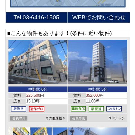
Tel.
03-6416-1505
WEBでお問い合わせ
■こんな物件もあります！(条件に近い物件)
中野駅 6分
中野駅 3分
賃料
225,500
円
賃料
352,000
円
広さ
15.13坪
広さ
11.06坪
会員専用
その他居抜き
会員専用
スケルトン