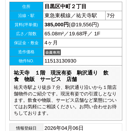
目黒区中町２丁目
住所
東急東横線／祐天寺駅
7分
沿線・駅
385,000
円
(@19,556円)
賃料(坪単価)
65.08m²／19.68坪／ 1F
広さ／階数
4ヶ月
保証金・敷金
造作価格
11513130930
物件NO.
祐天寺 １階 現況有姿 駒沢通り 飲
食 物販 サービス 店舗
祐天寺駅より徒歩７分、駒沢通り沿いから１階店
舗物件のご紹介です。現況有姿での引渡しとなり
ます。飲食や物販、サービス店舗など業態につい
てはお気軽にご相談ください。お問い合わせお待
ちしております。
2026年04月06日
情報登録日