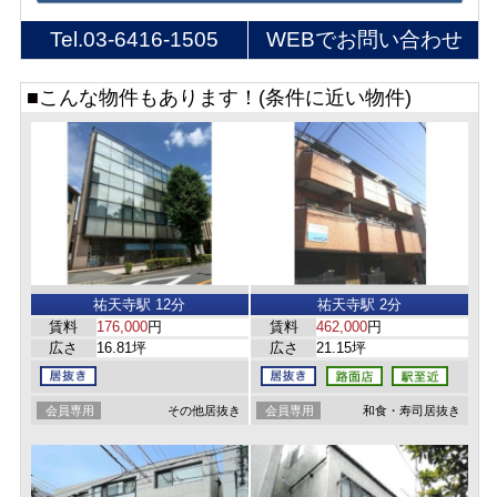
Tel.
03-6416-1505
WEBでお問い合わせ
■こんな物件もあります！(条件に近い物件)
祐天寺駅 12分
祐天寺駅 2分
賃料
176,000
円
賃料
462,000
円
広さ
16.81坪
広さ
21.15坪
会員専用
その他居抜き
会員専用
和食・寿司居抜き