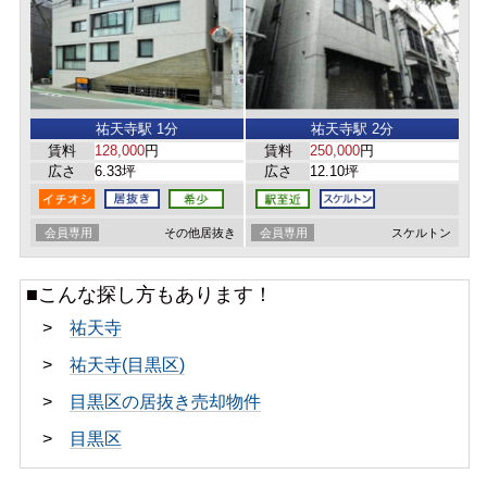
祐天寺駅 1分
祐天寺駅 2分
賃料
128,000
円
賃料
250,000
円
広さ
6.33坪
広さ
12.10坪
会員専用
その他居抜き
会員専用
スケルトン
■こんな探し方もあります！
>
祐天寺
>
祐天寺(目黒区)
>
目黒区の居抜き売却物件
>
目黒区