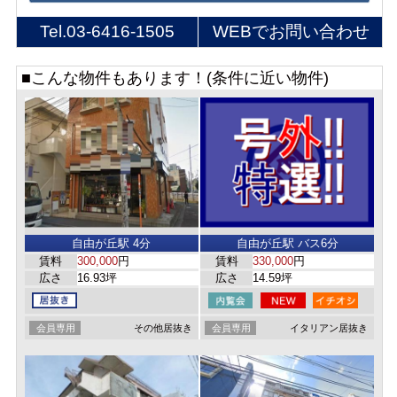
Tel.
03-6416-1505
WEBでお問い合わせ
■こんな物件もあります！(条件に近い物件)
自由が丘駅 4分
自由が丘駅 バス6分
賃料
300,000
円
賃料
330,000
円
広さ
16.93坪
広さ
14.59坪
会員専用
その他居抜き
会員専用
イタリアン居抜き