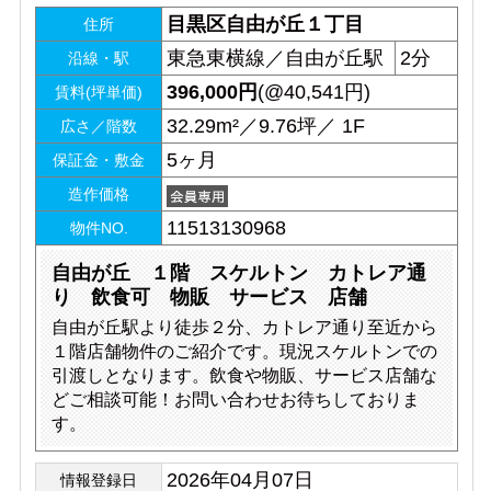
目黒区自由が丘１丁目
住所
東急東横線／自由が丘駅
2分
沿線・駅
396,000
円
(@40,541円)
賃料(坪単価)
32.29m²／9.76坪／ 1F
広さ／階数
5ヶ月
保証金・敷金
造作価格
11513130968
物件NO.
自由が丘 １階 スケルトン カトレア通
り 飲食可 物販 サービス 店舗
自由が丘駅より徒歩２分、カトレア通り至近から
１階店舗物件のご紹介です。現況スケルトンでの
引渡しとなります。飲食や物販、サービス店舗な
どご相談可能！お問い合わせお待ちしておりま
す。
2026年04月07日
情報登録日