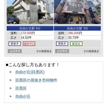
自由が丘駅 6分
自由が丘駅 3分
賃料
170,500
円
賃料
396,000
円
広さ
14.52坪
広さ
33.73坪
会員専用
その他居抜き
会員専用
その他居抜き
■こんな探し方もあります！
>
自由が丘(目黒区)
>
目黒区の居抜き売却物件
>
目黒区
>
自由が丘