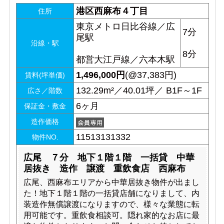
港区西麻布４丁目
住所
東京メトロ日比谷線／広
7分
尾駅
沿線・駅
8分
都営大江戸線／六本木駅
1,496,000
円
(@37,383円)
賃料(坪単価)
132.29m²／40.01坪／ B1F～1F
広さ／階数
6ヶ月
保証金・敷金
造作価格
11513131332
物件NO.
広尾 ７分 地下１階１階 一括貸 中華
居抜き 造作 譲渡 重飲食店 西麻布
広尾、西麻布エリアから中華居抜き物件が出まし
た！地下１階１階の一括貸店舗になりまして、内
装造作無償譲渡になりますので、様々な業態に転
用可能です。重飲食相談可。隠れ家的なお店に最