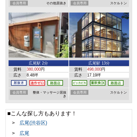
会員専用
その他居抜き
会員専用
スケルトン
広尾駅 2分
広尾駅 13分
賃料
380,000
円
賃料
498,000
円
広さ
8.48坪
広さ
17.19坪
会員専用
整体・マッサージ居抜
会員専用
スケルトン
き
■こんな探し方もあります！
>
広尾(渋谷区)
>
広尾