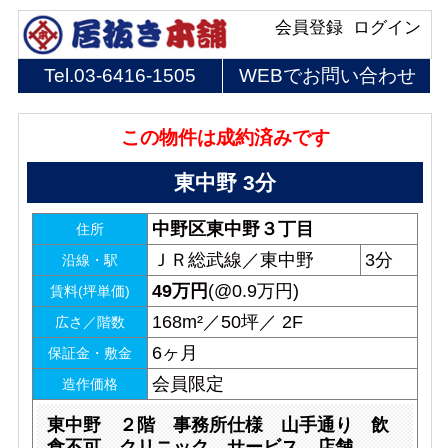
会員登録
ログイン
Tel.
03-6416-1505
WEBでお問い合わせ
この物件は成約済みです
東中野 3分
中野区東中野３丁目
住所
ＪＲ総武線／東中野
3分
沿線・駅
49
万円
(@0.9万円)
賃料(坪単価)
168m²／50坪／ 2F
広さ／階数
6ヶ月
保証金・敷金
会員限定
造作価格
東中野 ２階 事務所仕様 山手通り 飲
食不可 クリニック サービス 店舗