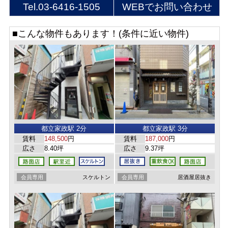
Tel.
03-6416-1505
WEBでお問い合わせ
■こんな物件もあります！(条件に近い物件)
都立家政駅 2分
都立家政駅 3分
賃料
148,500
円
賃料
187,000
円
広さ
8.40坪
広さ
9.37坪
会員専用
スケルトン
会員専用
居酒屋居抜き