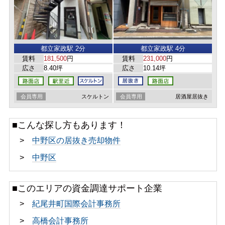
都立家政駅 2分
都立家政駅 4分
賃料
181,500
円
賃料
231,000
円
広さ
8.40坪
広さ
10.14坪
会員専用
スケルトン
会員専用
居酒屋居抜き
■こんな探し方もあります！
>
中野区の居抜き売却物件
>
中野区
■このエリアの資金調達サポート企業
>
紀尾井町国際会計事務所
>
高橋会計事務所