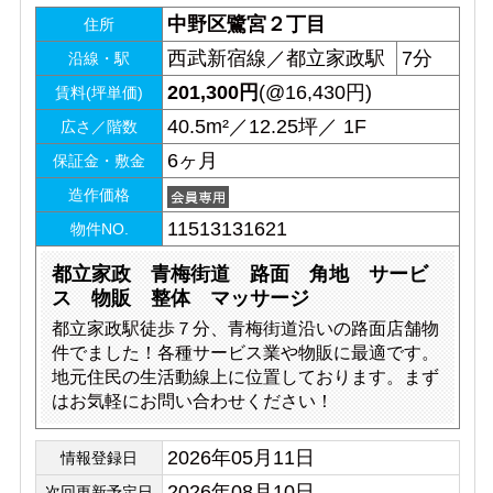
中野区鷺宮２丁目
住所
西武新宿線／都立家政駅
7分
沿線・駅
201,300
円
(@16,430円)
賃料(坪単価)
40.5m²／12.25坪／ 1F
広さ／階数
6ヶ月
保証金・敷金
造作価格
11513131621
物件NO.
都立家政 青梅街道 路面 角地 サービ
ス 物販 整体 マッサージ
都立家政駅徒歩７分、青梅街道沿いの路面店舗物
件でました！各種サービス業や物販に最適です。
地元住民の生活動線上に位置しております。まず
はお気軽にお問い合わせください！
2026年05月11日
情報登録日
2026年08月10日
次回更新予定日