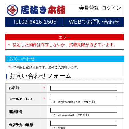
会員登録
ログイン
Tel.
03-6416-1505
WEBでお問い合わせ
エラー
指定した物件は存在しないか、掲載期限が過ぎています。
| お問い合わせ
*
印の項目は必須項目です。必ずご入力願います。
お問い合わせフォーム
お名前
*
メールアドレス
*
（例）info@sample.co.jp （半角文字）
電話番号
（例）03-1111-2222 （半角文字）
出店予定の業態
（例）居酒屋