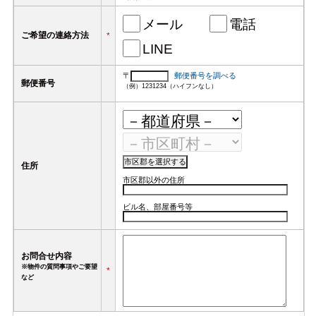
メール
電話
ご希望の連絡方法
*
LINE
〒
郵便番号を調べる
郵便番号
（例）1231234（ハイフンなし）
住所
市区郡以外の住所
ビル名、部屋番号等
お問合せ内容
※物件の質問事項やご要望
*
など