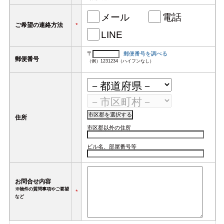
メール
電話
ご希望の連絡方法
*
LINE
〒
郵便番号を調べる
郵便番号
（例）1231234（ハイフンなし）
住所
市区郡以外の住所
ビル名、部屋番号等
お問合せ内容
※物件の質問事項やご要望
*
など