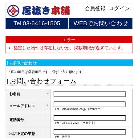
会員登録
ログイン
Tel.
03-6416-1505
WEBでお問い合わせ
エラー
指定した物件は存在しないか、掲載期限が過ぎています。
| お問い合わせ
*
印の項目は必須項目です。必ずご入力願います。
お問い合わせフォーム
お名前
*
メールアドレス
*
（例）info@sample.co.jp （半角文字）
電話番号
（例）03-1111-2222 （半角文字）
出店予定の業態
（例）居酒屋