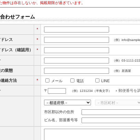
た物件は存在しないか、掲載期限が過ぎています。
合わせフォーム
*
アドレス
*
（例）info@sampl
アドレス（確認用）
*
号
（例）03-1111-2
定の業態
（例）居酒屋
の連絡方法
*
メール
電話
LINE
号
〒
郵便番号を
（例）1231234（半角文字）
市区郡以外の住所
ビル名、部屋番号等