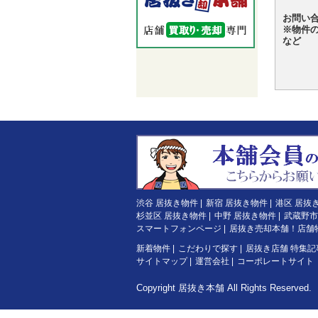
お問い
※物件
など
渋谷 居抜き物件
|
新宿 居抜き物件
|
港区 居抜
杉並区 居抜き物件
|
中野 居抜き物件
|
武蔵野市
スマートフォンページ
|
居抜き売却本舗！店舗
新着物件
|
こだわりで探す
|
居抜き店舗 特集記
サイトマップ
|
運営会社
|
コーポレートサイト
Copyright
居抜き本舗
All Rights Reserved.