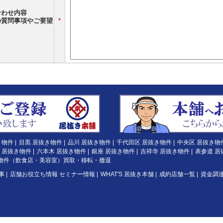
合わせ内容
の質問事項やご要望
*
き物件
|
目黒 居抜き物件
|
品川 居抜き物件
|
千代田区 居抜き物件
|
中央区 居抜き物
 居抜き物件
|
六本木 居抜き物件
|
銀座 居抜き物件
|
吉祥寺 居抜き物件
|
表参道 居
物件（飲食店・美容室）買取・移転・撤退
事
|
店舗お役立ち情報 セミナー情報
|
WHAT'S 居抜き本舗
|
成約店舗一覧
|
資金調