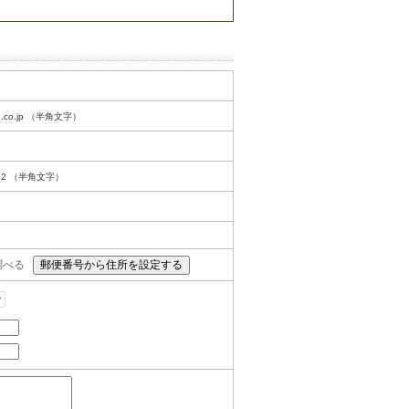
e.co.jp （半角文字）
222 （半角文字）
調べる