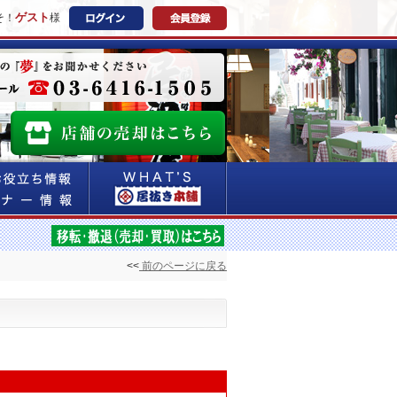
ゲスト
そ！
様
<<
前のページに戻る