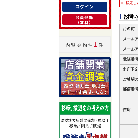
指定し
お問い
お名前
メール
1
内覧会物件
件
メール
電話番
出店予
ご希望
郵便番
住所