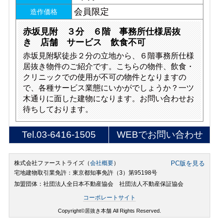
会員限定
造作価格
赤坂見附 ３分 ６階 事務所仕様居抜
き 店舗 サービス 飲食不可
赤坂見附駅徒歩２分の立地から、６階事務所仕様
居抜き物件のご紹介です。こちらの物件、飲食・
クリニックでの使用が不可の物件となりますの
で、各種サービス業態にいかがでしょうか？一ツ
木通りに面した建物になります。お問い合わせお
待ちしております。
Tel.
03-6416-1505
WEBでお問い合わせ
株式会社ファーストライズ（
会社概要
）
PC版を見る
宅地建物取引業免許：東京都知事免許（3）第95198号
加盟団体：社団法人全日本不動産協会 社団法人不動産保証協会
コーポレートサイト
Copyright©居抜き本舗 All Rights Reserved.