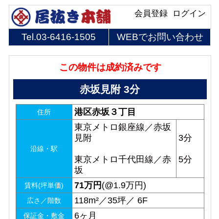
会員登録
ログイン
Tel.
03-6416-1505
WEBでお問い合わせ
この物件は成約済みです
赤坂見附 3分
港区赤坂３丁目
住所
東京メトロ銀座線／赤坂
見附
3分
沿線・駅
東京メトロ千代田線／赤
5分
坂
71
万円
(@1.9万円)
賃料(坪単価)
118m²／35坪／ 6F
広さ／階数
6ヶ月
保証金・敷金