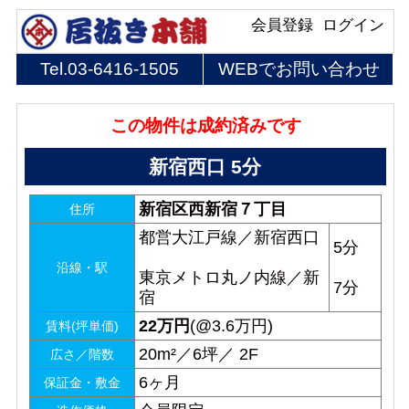
会員登録
ログイン
Tel.
03-6416-1505
WEBでお問い合わせ
この物件は成約済みです
新宿西口 5分
新宿区西新宿７丁目
住所
都営大江戸線／新宿西口
5分
沿線・駅
東京メトロ丸ノ内線／新
7分
宿
22
万円
(@3.6万円)
賃料(坪単価)
20m²／6坪／ 2F
広さ／階数
6ヶ月
保証金・敷金