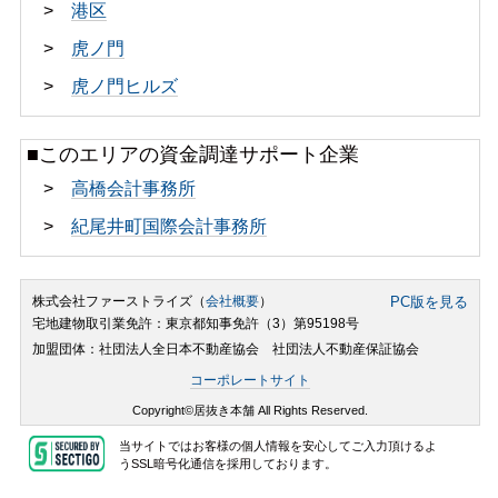
>
港区
>
虎ノ門
>
虎ノ門ヒルズ
■このエリアの資金調達サポート企業
>
高橋会計事務所
>
紀尾井町国際会計事務所
株式会社ファーストライズ（
会社概要
）
PC版を見る
宅地建物取引業免許：東京都知事免許（3）第95198号
加盟団体：社団法人全日本不動産協会 社団法人不動産保証協会
コーポレートサイト
Copyright©居抜き本舗 All Rights Reserved.
当サイトではお客様の個人情報を安心してご入力頂けるよ
うSSL暗号化通信を採用しております。