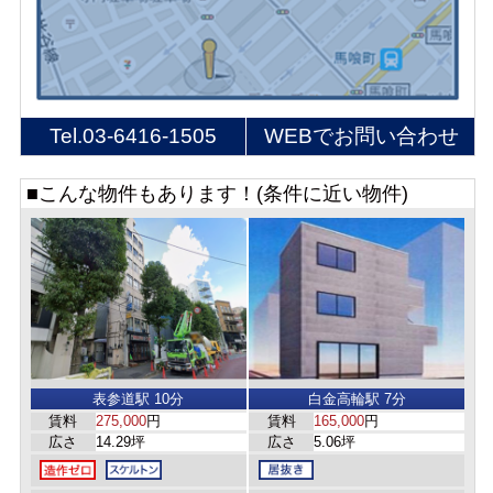
Tel.
03-6416-1505
WEBでお問い合わせ
■こんな物件もあります！(条件に近い物件)
表参道駅 10分
白金高輪駅 7分
賃料
275,000
円
賃料
165,000
円
広さ
14.29坪
広さ
5.06坪