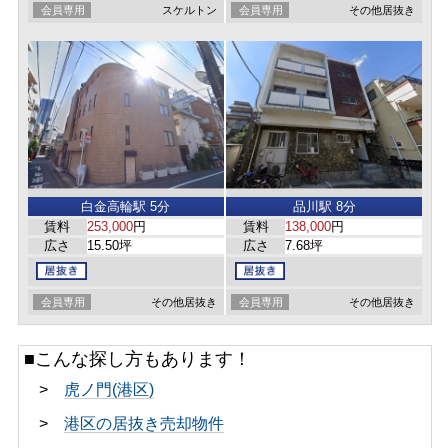
会員専用
スケルトン
会員専用
その他居抜き
白金高輪駅 5分
品川駅 8分
賃料
253,000
円
賃料
138,000
円
広さ
15.50坪
広さ
7.68坪
会員専用
その他居抜き
会員専用
その他居抜き
■こんな探し方もあります！
>
虎ノ門(港区)
>
港区の居抜き売却物件