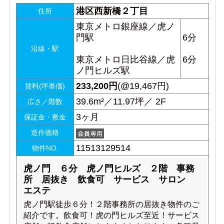
港区西新橋２丁目
住所
東京メトロ銀座線／虎ノ
門駅
6分
沿線・駅
東京メトロ日比谷線／虎
6分
ノ門ヒルズ駅
233,200
円
(@19,467円)
賃料(坪単価)
39.6m²／11.97坪／ 2F
広さ／階数
3ヶ月
保証金・敷金
造作価格
11513129514
物件NO.
虎ノ門 ６分 虎ノ門ヒルズ ２階 事務
所 居抜き 飲食可 サービス サロン
エステ
虎ノ門駅徒歩６分！２階事務所の居抜き物件のご
紹介です。飲食可！虎の門ヒルズ至近！サービス