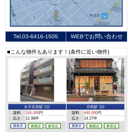
Tel.
03-6416-1505
WEBでお問い合わせ
■こんな物件もあります！(条件に近い物件)
水天宮前駅 2分
月島駅 3分
賃料
165,000
円
賃料
440,000
円
広さ
11.99坪
広さ
14.27坪