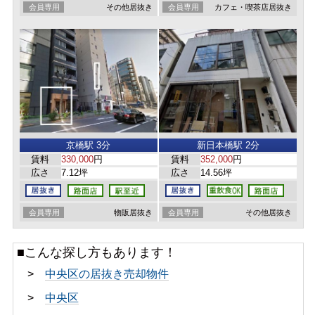
会員専用
その他居抜き
会員専用
カフェ・喫茶店居抜き
京橋駅 3分
新日本橋駅 2分
賃料
330,000
円
賃料
352,000
円
広さ
7.12坪
広さ
14.56坪
会員専用
物販居抜き
会員専用
その他居抜き
■こんな探し方もあります！
>
中央区の居抜き売却物件
>
中央区