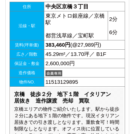
中央区京橋３丁目
住所
東京メトロ銀座線／京橋
2分
駅
沿線・駅
6分
都営浅草線／宝町駅
383,460
円
(@27,989円)
賃料(坪単価)
45.29m²／13.70坪／ B1F
広さ／階数
2,600,000円
保証金・敷金
造作価格
11513129895
物件NO.
京橋 徒歩２分 地下１階 イタリアン
居抜き 造作譲渡 売却 買取
京橋エリアの物件ご紹介いたします。駅から徒歩
２分にある地下１階の物件です。現況イタリアン
居抜きでの引き渡しとなります。重飲食可！時間
制限なしとなります。オフィス街に位置している