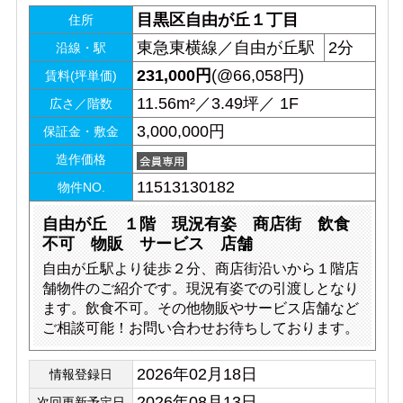
目黒区自由が丘１丁目
住所
東急東横線／自由が丘駅
2分
沿線・駅
231,000
円
(@66,058円)
賃料(坪単価)
11.56m²／3.49坪／ 1F
広さ／階数
3,000,000円
保証金・敷金
造作価格
11513130182
物件NO.
自由が丘 １階 現況有姿 商店街 飲食
不可 物販 サービス 店舗
自由が丘駅より徒歩２分、商店街沿いから１階店
舗物件のご紹介です。現況有姿での引渡しとなり
ます。飲食不可。その他物販やサービス店舗など
ご相談可能！お問い合わせお待ちしております。
2026年02月18日
情報登録日
2026年08月13日
次回更新予定日