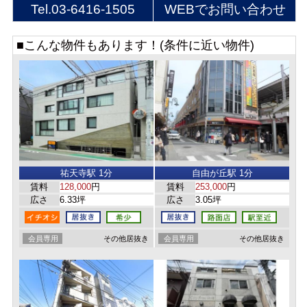
Tel.
03-6416-1505
WEBでお問い合わせ
■こんな物件もあります！(条件に近い物件)
祐天寺駅 1分
自由が丘駅 1分
賃料
128,000
円
賃料
253,000
円
広さ
6.33坪
広さ
3.05坪
会員専用
その他居抜き
会員専用
その他居抜き