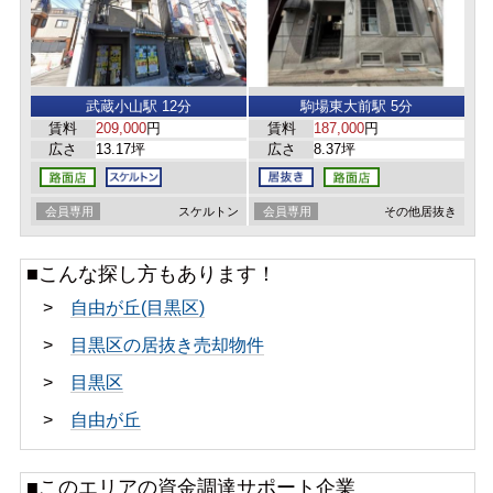
武蔵小山駅 12分
駒場東大前駅 5分
賃料
209,000
円
賃料
187,000
円
広さ
13.17坪
広さ
8.37坪
会員専用
スケルトン
会員専用
その他居抜き
■こんな探し方もあります！
>
自由が丘(目黒区)
>
目黒区の居抜き売却物件
>
目黒区
>
自由が丘
■このエリアの資金調達サポート企業