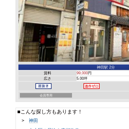
神田駅 2分
賃料
99,000
円
広さ
5.00坪
会員専用
■こんな探し方もあります！
>
神田