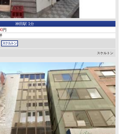
神田駅 1分
00
円
0坪
スケルトン