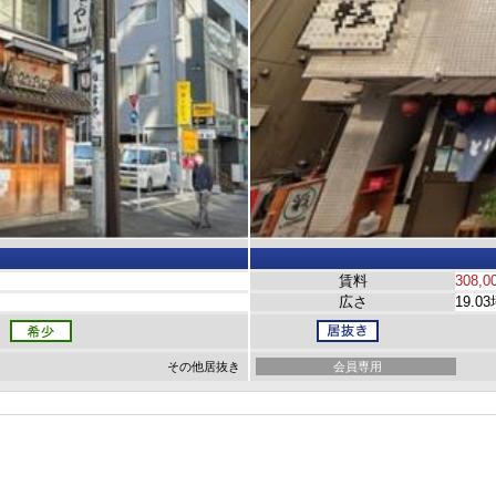
賃料
308,0
広さ
19.0
その他居抜き
会員専用