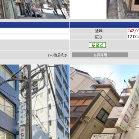
賃料
242,0
広さ
12.0
その他居抜き
会員専用