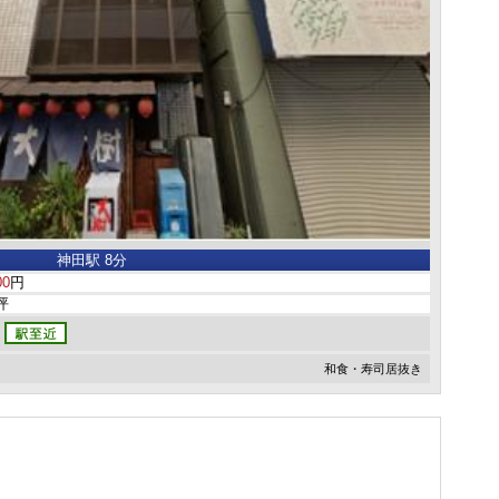
神田駅 8分
00
円
3坪
和食・寿司居抜き