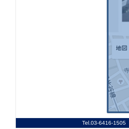
Tel.
03-6416-1505