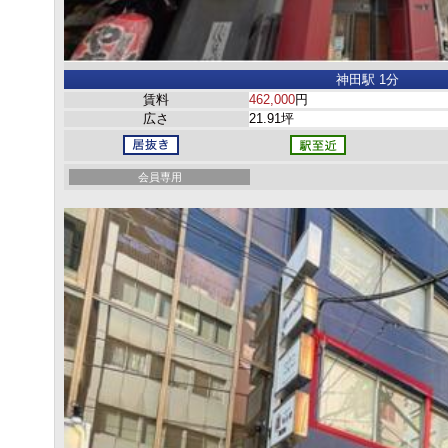
神田駅 1分
賃料
462,000
円
広さ
21.91坪
会員専用