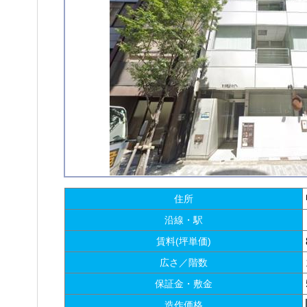
住所
沿線・駅
賃料(坪単価)
広さ／階数
保証金・敷金
造作価格