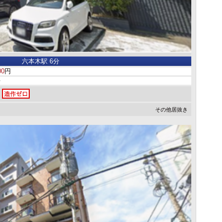
六本木駅 6分
00
円
坪
その他居抜き