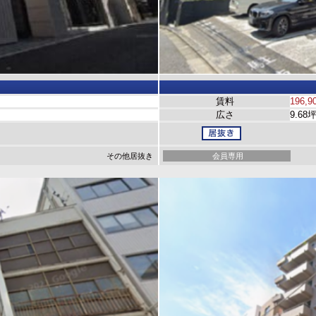
賃料
196,9
広さ
9.68
その他居抜き
会員専用