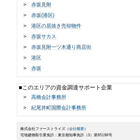
>
赤坂見附
>
赤坂(港区)
>
港区の居抜き売却物件
>
赤坂サカス
>
赤坂見附一ツ木通り商店街
>
港区
>
赤坂
■このエリアの資金調達サポート企業
>
高橋会計事務所
>
紀尾井町国際会計事務所
株式会社ファーストライズ（
会社概要
）
宅地建物取引業免許：東京都知事免許（3）第95198号