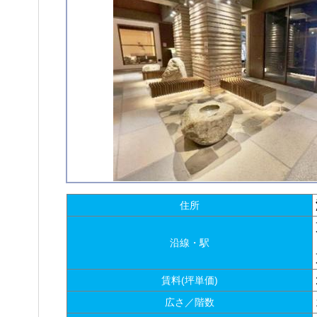
住所
沿線・駅
賃料(坪単価)
広さ／階数