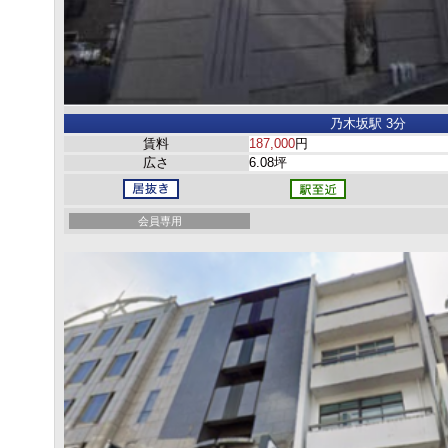
乃木坂駅 3分
賃料
187,000
円
広さ
6.08坪
会員専用