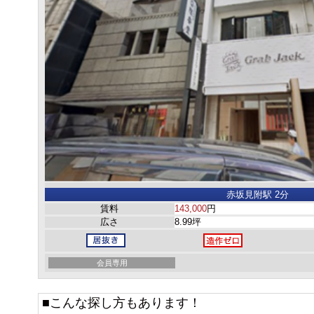
赤坂見附駅 2分
賃料
143,000
円
広さ
8.99坪
会員専用
■こんな探し方もあります！