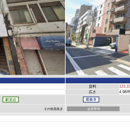
賃料
133,1
広さ
4.98
その他居抜き
会員専用