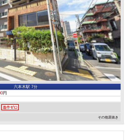
六本木駅 7分
00
円
坪
その他居抜き