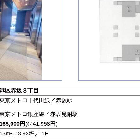
港区赤坂３丁目
東京メトロ千代田線／赤坂駅
東京メトロ銀座線／赤坂見附駅
165,000
円
(@41,958円)
13m²／3.93坪／ 1F