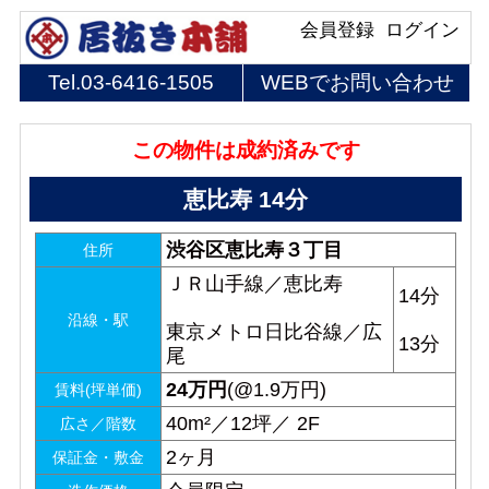
会員登録
ログイン
Tel.
03-6416-1505
WEBでお問い合わせ
この物件は成約済みです
恵比寿 14分
渋谷区恵比寿３丁目
住所
ＪＲ山手線／恵比寿
14分
沿線・駅
東京メトロ日比谷線／広
13分
尾
24
万円
(@1.9万円)
賃料(坪単価)
40m²／12坪／ 2F
広さ／階数
2ヶ月
保証金・敷金