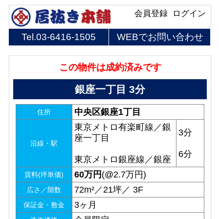
会員登録
ログイン
Tel.
03-6416-1505
WEBでお問い合わせ
この物件は成約済みです
銀座一丁目 3分
中央区銀座1丁目
住所
東京メトロ有楽町線／銀
3分
座一丁目
沿線・駅
6分
東京メトロ銀座線／銀座
60
万円
(@2.7万円)
賃料(坪単価)
72m²／21坪／ 3F
広さ／階数
3ヶ月
保証金・敷金