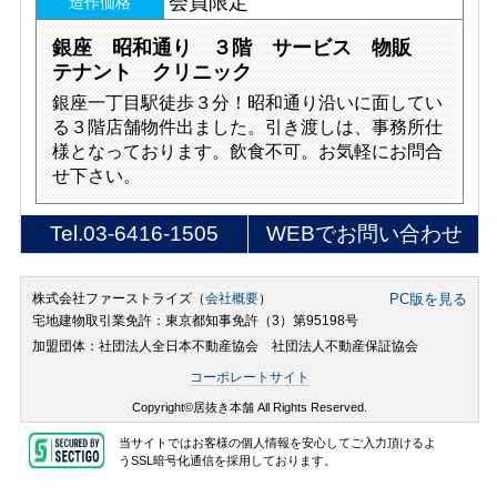
会員限定
造作価格
銀座 昭和通り ３階 サービス 物販
テナント クリニック
銀座一丁目駅徒歩３分！昭和通り沿いに面してい
る３階店舗物件出ました。引き渡しは、事務所仕
様となっております。飲食不可。お気軽にお問合
せ下さい。
Tel.
03-6416-1505
WEBでお問い合わせ
株式会社ファーストライズ（
会社概要
）
PC版を見る
宅地建物取引業免許：東京都知事免許（3）第95198号
加盟団体：社団法人全日本不動産協会 社団法人不動産保証協会
コーポレートサイト
Copyright©居抜き本舗 All Rights Reserved.
当サイトではお客様の個人情報を安心してご入力頂けるよ
うSSL暗号化通信を採用しております。