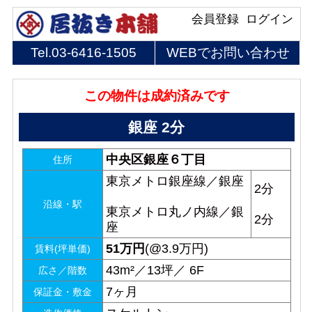
会員登録
ログイン
Tel.
03-6416-1505
WEBでお問い合わせ
この物件は成約済みです
銀座 2分
中央区銀座６丁目
住所
東京メトロ銀座線／銀座
2分
沿線・駅
東京メトロ丸ノ内線／銀
2分
座
51
万円
(@3.9万円)
賃料(坪単価)
43m²／13坪／ 6F
広さ／階数
7ヶ月
保証金・敷金