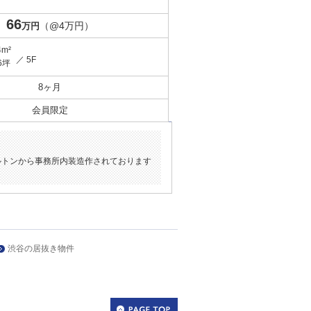
66
（@4万円）
万円
4m²
／ 5F
6坪
8ヶ月
会員限定
ルトンから事務所内装造作されております
渋谷の居抜き物件