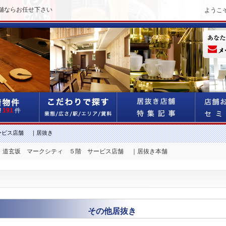
舗ならお任せ下さい
ようこ
!
191
件
ービス店舗 ｜居抜き
分 道玄坂 マークシティ ５階 サービス店舗 ｜居抜き本舗
その他居抜き