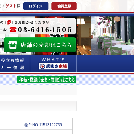
ゲスト
そ！
様
物件NO.11513122739