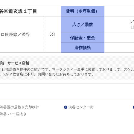
谷区道玄坂１丁目
賃料（＠坪単価）
5
広さ／階数
1
トロ銀座線／渋谷
5分
保証金・敷金
造作価格
５階 サービス店舗
所仕様居抜き物件のご紹介です。マークシティー裏手に位置しておりまして、スケ
ょうか？飲食店は不可。お問い合わせお待ちしております。
渋谷区の居抜き売却物件
渋谷センター街
渋谷 バー 居抜き