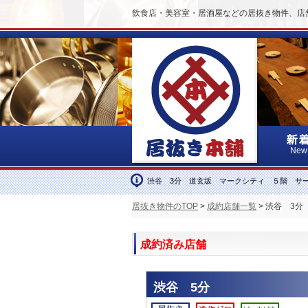
飲食店・美容室・居酒屋などの居抜き物件、店
New
渋谷 3分 道玄坂 マークシティ ５階 サ
居抜き物件のTOP
>
成約店舗一覧
> 渋谷 3
成約済み店舗
渋谷 5分