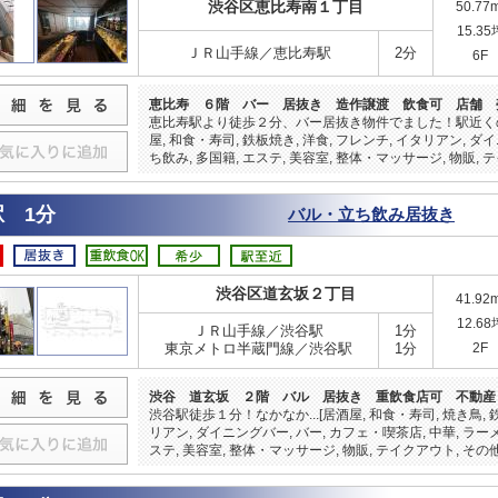
渋谷区恵比寿南１丁目
50.77
15.35
ＪＲ山手線／恵比寿駅
2分
6F
恵比寿 ６階 バー 居抜き 造作譲渡 飲食可 店舗 
恵比寿駅より徒歩２分、バー居抜き物件でました！駅近くの
屋, 和食・寿司, 鉄板焼き, 洋食, フレンチ, イタリアン, 
ち飲み, 多国籍, エステ, 美容室, 整体・マッサージ, 物販, 
 1分
バル・立ち飲み居抜き
渋谷区道玄坂２丁目
41.92
12.68
ＪＲ山手線／渋谷駅
1分
東京メトロ半蔵門線／渋谷駅
1分
2F
渋谷 道玄坂 ２階 バル 居抜き 重飲食店可 不動産
渋谷駅徒歩１分！なかなか...[居酒屋, 和食・寿司, 焼き鳥, 
リアン, ダイニングバー, バー, カフェ・喫茶店, 中華, ラー
ステ, 美容室, 整体・マッサージ, 物販, テイクアウト, その他