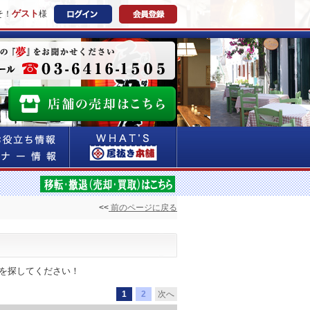
ゲスト
そ！
様
<<
前のページに戻る
件を探してください！
1
2
次へ