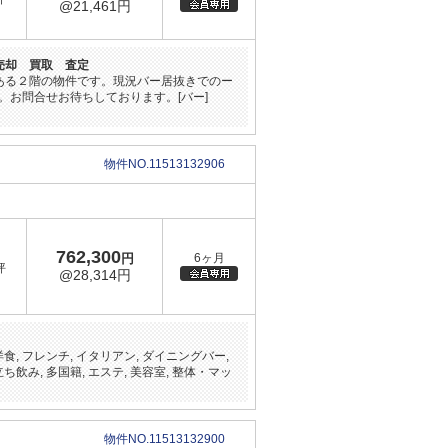
@21,461円
売却 買取 査定
ある２階の物件です。現況バー居抜きでのー
お問合せお待ちしております。[バー]
物件NO.11513132906
762,300
円
6ヶ月
坪
@28,314円
 洋食, フレンチ, イタリアン, ダイニングバー,
立ち飲み, 多国籍, エステ, 美容室, 整体・マッ
物件NO.11513132900