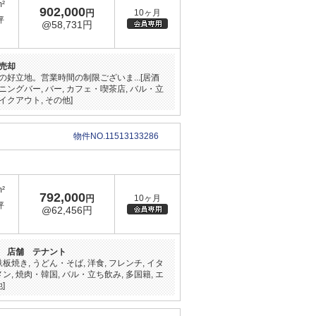
m²
902,000
円
10ヶ月
坪
@58,731円
売却
好立地。営業時間の制限ございま...[居酒
ダイニングバー, バー, カフェ・喫茶店, バル・立
テイクアウト, その他]
物件NO.11513133286
m²
792,000
円
10ヶ月
坪
@62,456円
 店舗 テナント
鉄板焼き, うどん・そば, 洋食, フレンチ, イタ
メン, 焼肉・韓国, バル・立ち飲み, 多国籍, エ
]