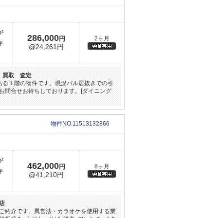
m²
286,000
円
2ヶ月
坪
@24,261円
 買取 査定
ある１階の物件です。現況バル居抜きでの引
お問合せお待ちしております。[ダイニング
物件NO.11513132866
m²
462,000
円
8ヶ月
坪
@41,210円
店
ご紹介です。風営法・カラオケを使用する業