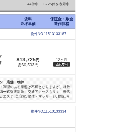
44件中 1～25件を表示中
賃料
保証金・敷金
＠坪単価
造作価格
物件NO.11513133187
m²
813,725
円
12ヶ月
坪
@60,503円
ン 店舗 物件
！調理のある業態は不可となりますが、軽飲
備一式譲渡対象！交通アクセスも良く、来店
 エステ, 美容室, 整体・マッサージ, 物販, そ
物件NO.11513133334