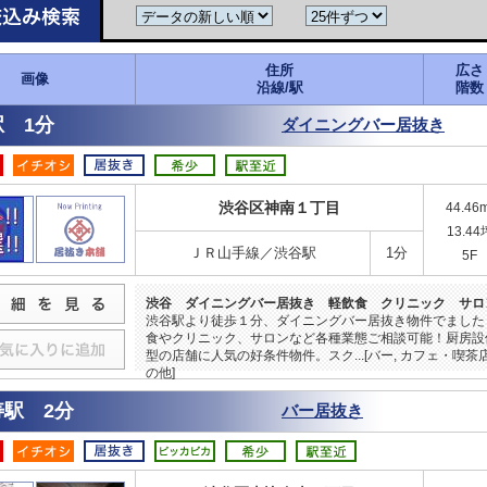
住所
広さ
画像
沿線/駅
階数
 1分
ダイニングバー居抜き
渋谷区神南１丁目
44.46
13.44
ＪＲ山手線／渋谷駅
1分
5F
渋谷 ダイニングバー居抜き 軽飲食 クリニック サロ
渋谷駅より徒歩１分、ダイニングバー居抜き物件でました
食やクリニック、サロンなど各種業態ご相談可能！厨房設
型の店舗に人気の好条件物件。スク...[バー, カフェ・喫茶店,
の他]
寿駅 2分
バー居抜き