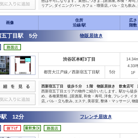
態は不可になります。業態につきま...[居酒屋, 和食・寿司, 
リアン, ダイニングバー, カフェ・喫茶店, バル・立ち飲み, 
住所
広さ
画像
沿線/駅
階数
宿五丁目駅 5分
物販居抜き
渋谷区本町3丁目
14.34
4.33
都営大江戸線／西新宿五丁目駅
5分
1F
西新宿五丁目 徒歩５分 １階 物販居抜き 飲食店可 
西新宿五丁目エリアの物件ご紹介いたします。駅から徒歩
め、各種業態相...[居酒屋, 和食・寿司, 洋食, フレンチ, 
店, バル・立ち飲み, エステ, 美容室, 整体・マッサージ, 物販
駅 12分
フレンチ居抜き