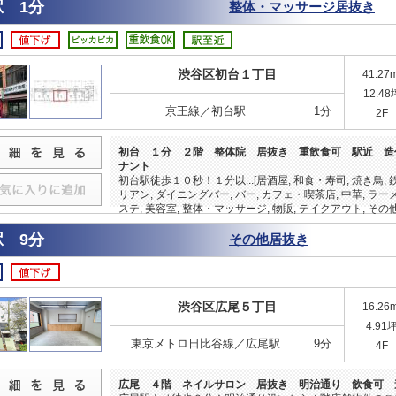
 1分
整体・マッサージ居抜き
渋谷区初台１丁目
41.27
12.48
京王線／初台駅
1分
2F
初台 １分 ２階 整体院 居抜き 重飲食可 駅近 造
ナント
初台駅徒歩１０秒！１分以...[居酒屋, 和食・寿司, 焼き鳥, 
リアン, ダイニングバー, バー, カフェ・喫茶店, 中華, ラー
ステ, 美容室, 整体・マッサージ, 物販, テイクアウト, その他
 9分
その他居抜き
渋谷区広尾５丁目
16.26
4.91
東京メトロ日比谷線／広尾駅
9分
4F
広尾 ４階 ネイルサロン 居抜き 明治通り 飲食可 