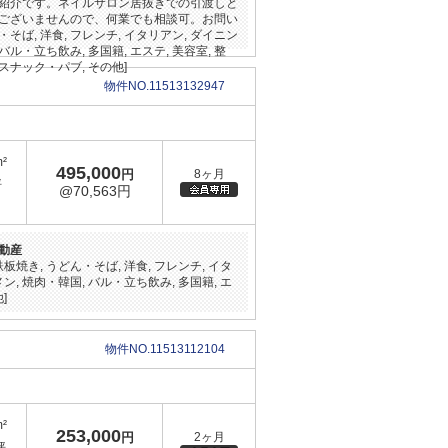
紹介です。ネイルサロン居抜きでの引渡しと
ございませんので、何業でも相談可。お問い
ん・そば, 洋食, フレンチ, イタリアン, ダイニン
 バル・立ち飲み, 多国籍, エステ, 美容室, 整
スナック・パブ, その他]
物件NO.11513132947
m²
495,000
円
8ヶ月
坪
@70,563円
動産
鉄板焼き, うどん・そば, 洋食, フレンチ, イタ
メン, 焼肉・韓国, バル・立ち飲み, 多国籍, エ
]
物件NO.11513112104
m²
253,000
円
2ヶ月
坪