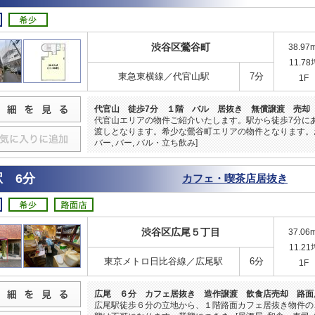
渋谷区鶯谷町
38.97
11.78
東急東横線／代官山駅
7分
1F
代官山 徒歩7分 １階 バル 居抜き 無償譲渡 売却
代官山エリアの物件ご紹介いたします。駅から徒歩7分に
渡しとなります。希少な鶯谷町エリアの物件となります。
バー, バー, バル・立ち飲み]
 6分
カフェ・喫茶店居抜き
渋谷区広尾５丁目
37.06
11.21
東京メトロ日比谷線／広尾駅
6分
1F
広尾 ６分 カフェ居抜き 造作譲渡 飲食店売却 路面
広尾駅徒歩６分の立地から、１階路面カフェ居抜き物件の