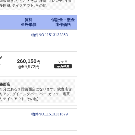
鉄板焼き, うどん・そば, 洋食, フレンチ, イタ
多国籍, テイクアウト, その他]
賃料
保証金・敷金
＠坪単価
造作価格
物件NO.11513132853
m²
260,150
円
6ヶ月
坪
@59,972円
路面店
５分にある１階路面店になります。飲食店含
イタリアン, ダイニングバー, バー, カフェ・喫茶
, テイクアウト, その他]
物件NO.11513131679