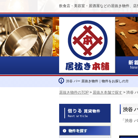
飲食店・美容室・居酒屋などの居抜き物件、店
New
渋谷 バー 居抜き物件｜物件をお探しの方
居抜き物件のTOP
>
居抜き本舗で探す
> 渋谷
渋谷 
「渋谷 