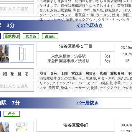
広尾駅より徒歩９分！明治通り沿いから４階店舗物件のご
なりまして、造作は無償譲渡となっております。業態制限
合わせお待...[居酒屋, 和食・寿司, 焼き鳥, 鉄板焼き, うど
グバー, バー, カフェ・喫茶店, 中華, ラーメン, 焼肉・韓国,
体・マッサージ, 物販, テイクアウト, クラブ・キャバクラ, 
 3分
その他居抜き
渋谷区渋谷１丁目
23.19
7.01
東急東横線／渋谷駅
3分
東急田園都市線／渋谷駅
3分
1F
渋谷 ３分 １階 宮益坂 居抜き 店舗 重飲食可 不
渋谷駅徒歩３分の立地から...[居酒屋, 和食・寿司, 焼き鳥, 
リアン, ダイニングバー, バー, カフェ・喫茶店, 中華, ラー
ステ, 美容室, 整体・マッサージ, 物販, テイクアウト, その他
山駅 7分
バー居抜き
渋谷区鶯谷町
38.97
11.78