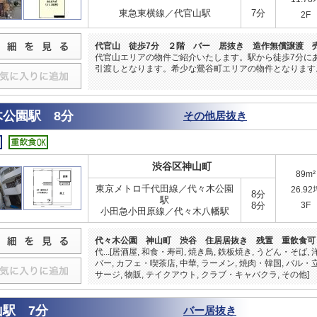
東急東横線／代官山駅
7分
2F
代官山 徒歩7分 ２階 バー 居抜き 造作無償譲渡 
代官山エリアの物件ご紹介いたします。駅から徒歩7分に
引渡しとなります。希少な鶯谷町エリアの物件となります。
木公園駅 8分
その他居抜き
渋谷区神山町
89m²
東京メトロ千代田線／代々木公園
26.92
8分
駅
8分
3F
小田急小田原線／代々木八幡駅
代々木公園 神山町 渋谷 住居居抜き 残置 重飲食可
代...[居酒屋, 和食・寿司, 焼き鳥, 鉄板焼き, うどん・そば,
バー, カフェ・喫茶店, 中華, ラーメン, 焼肉・韓国, バル・
サージ, 物販, テイクアウト, クラブ・キャバクラ, その他]
山駅 7分
バー居抜き