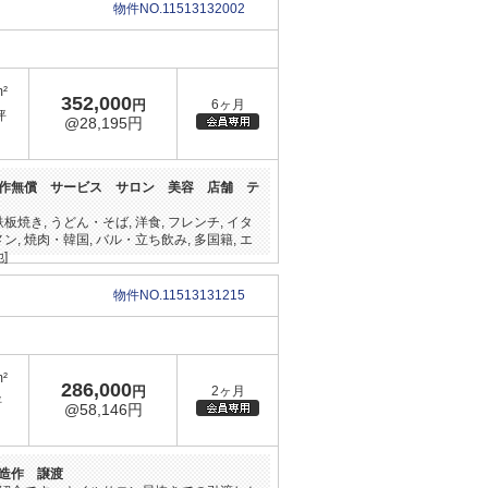
物件NO.11513132002
m²
352,000
円
6ヶ月
坪
@28,195円
作無償 サービス サロン 美容 店舗 テ
鉄板焼き, うどん・そば, 洋食, フレンチ, イタ
メン, 焼肉・韓国, バル・立ち飲み, 多国籍, エ
]
物件NO.11513131215
m²
286,000
円
2ヶ月
坪
@58,146円
造作 譲渡