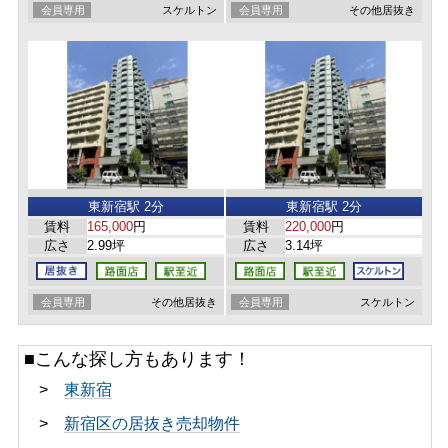
会員専用
スケルトン
会員専用
その他居抜き
東新宿駅 2分
東新宿駅 2分
賃料
165,000
円
賃料
220,000
円
広さ
2.99坪
広さ
3.14坪
会員専用
その他居抜き
会員専用
スケルトン
■こんな探し方もあります！
>
東新宿
>
新宿区の居抜き売却物件