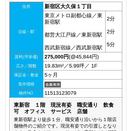
新宿区大久保１丁目
住所
東京メトロ副都心線／東
2分
新宿駅
2分
沿線・駅
都営大江戸線／東新宿駅
5分
西武新宿線／西武新宿駅
275,000
円
(@45,844円)
賃料(坪単価)
19.83m²／5.99坪／ 1F
広さ／階数
5ヶ月
保証金・敷金
造作価格
11513123079
物件NO.
東新宿 １階 現況有姿 職安通り 飲食
可 オフィス サービス 店舗
東新宿駅より徒歩１分、職安通り沿いから１階店
舗物件のご紹介です。現況有姿での引渡しとなり