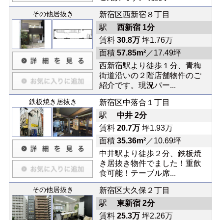
その他居抜き
新宿区西新宿８丁目
駅
西新宿 1分
賃料
30.8万
坪1.76万
面積
57.85m²
／17.49坪
西新宿駅より徒歩１分、青梅
街道沿いの２階店舗物件のご
紹介です。現況パー...
鉄板焼き居抜き
新宿区中落合１丁目
駅
中井 2分
賃料
20.7万
坪1.93万
面積
35.36m²
／10.69坪
中井駅より徒歩２分、鉄板焼
き居抜き物件でました！重飲
食可能！テーブル席...
その他居抜き
新宿区大久保２丁目
駅
東新宿 2分
賃料
25.3万
坪2.26万