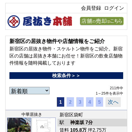
会員登録
ログイン
新宿区の居抜き物件や店舗情報をご紹介
新宿区の居抜き物件・スケルトン物件をご紹介。新宿
区の店舗は居抜き本舗にお任せ！新宿区の飲食店舗物
件情報を随時掲載しております
検索条件＞＞
211件中
1～25件を表示中
次へ
1
2
3
4
5
中華居抜き
新宿区袋町
駅
神楽坂 7分
賃料
105.8万
坪2.75万