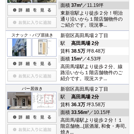
面積
37m²
／11.19坪
東新宿駅より徒歩２分！明治
通り沿いから１階店舗物件の
ご紹介です。現況事...
スナック・パブ居抜き
新宿区高田馬場２丁目
駅
高田馬場 2分
賃料
38.5万
坪8.48万
面積
15m²
／4.53坪
高田馬場駅より徒歩２分、線
路沿いから１階店舗物件のご
紹介です。現況スナ...
バー居抜き
新宿区高田馬場２丁目
駅
高田馬場 2分
賃料
36.3万
坪3.58万
面積
33.56m²
／10.15坪
高田馬場駅より徒歩２分！１
階店舗物...[居酒屋, 和食・寿司,
焼き...