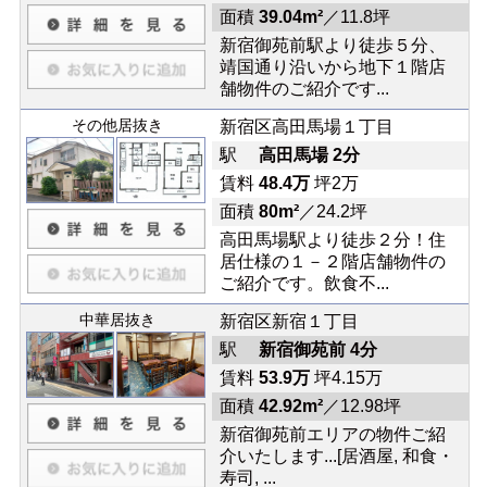
面積
39.04m²
／11.8坪
新宿御苑前駅より徒歩５分、
靖国通り沿いから地下１階店
舗物件のご紹介です...
その他居抜き
新宿区高田馬場１丁目
駅
高田馬場 2分
賃料
48.4万
坪2万
面積
80m²
／24.2坪
高田馬場駅より徒歩２分！住
居仕様の１－２階店舗物件の
ご紹介です。飲食不...
中華居抜き
新宿区新宿１丁目
駅
新宿御苑前 4分
賃料
53.9万
坪4.15万
面積
42.92m²
／12.98坪
新宿御苑前エリアの物件ご紹
介いたします...[居酒屋, 和食・
寿司, ...