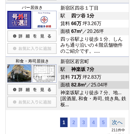
バー居抜き
新宿区四谷１丁目
駅
四ツ谷 1分
賃料
66万
坪3.26万
面積
67m²
／20.26坪
四ッ谷駅より徒歩１分、しん
みち通り沿いの４階店舗物件
のご紹介です。.....
和食・寿司居抜き
新宿区若宮町
駅
神楽坂 7分
賃料
71万
坪2.83万
面積
82.8m²
／25.04坪
神楽坂駅より徒歩７分、地...
[居酒屋, 和食・寿司, 焼き鳥, 鉄
板...
次へ
1
2
3
4
5
211件中