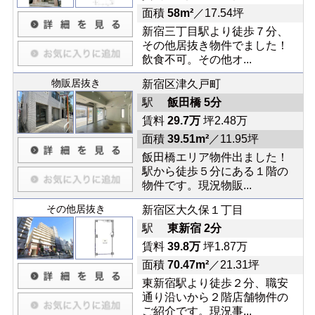
面積
58m²
／17.54坪
新宿三丁目駅より徒歩７分、
その他居抜き物件でました！
飲食不可。その他オ...
物販居抜き
新宿区津久戸町
駅
飯田橋 5分
賃料
29.7万
坪2.48万
面積
39.51m²
／11.95坪
飯田橋エリア物件出ました！
駅から徒歩５分にある１階の
物件です。現況物販...
その他居抜き
新宿区大久保１丁目
駅
東新宿 2分
賃料
39.8万
坪1.87万
面積
70.47m²
／21.31坪
東新宿駅より徒歩２分、職安
通り沿いから２階店舗物件の
ご紹介です。現況事...