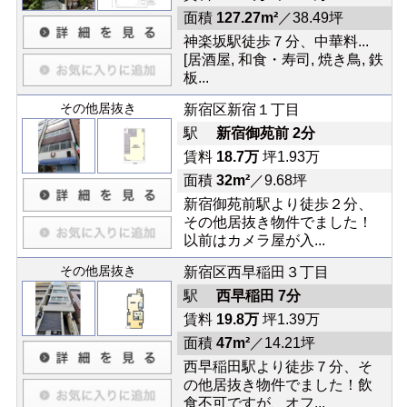
面積
127.27m²
／38.49坪
神楽坂駅徒歩７分、中華料...
[居酒屋, 和食・寿司, 焼き鳥, 鉄
板...
その他居抜き
新宿区新宿１丁目
駅
新宿御苑前 2分
賃料
18.7万
坪1.93万
面積
32m²
／9.68坪
新宿御苑前駅より徒歩２分、
その他居抜き物件でました！
以前はカメラ屋が入...
その他居抜き
新宿区西早稲田３丁目
駅
西早稲田 7分
賃料
19.8万
坪1.39万
面積
47m²
／14.21坪
西早稲田駅より徒歩７分、そ
の他居抜き物件でました！飲
食不可ですが、オフ...