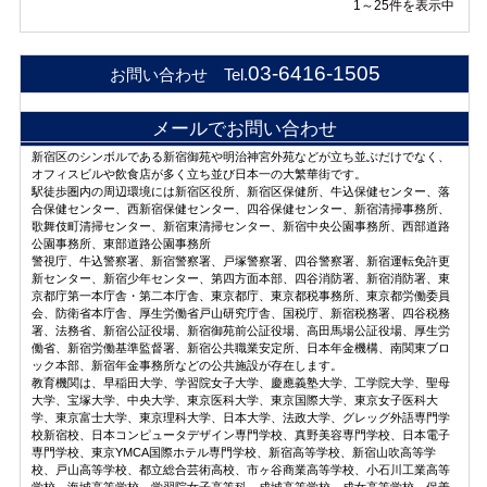
1～25件を表示中
03-6416-1505
お問い合わせ Tel.
メールでお問い合わせ
新宿区のシンボルである新宿御苑や明治神宮外苑などが立ち並ぶだけでなく、
オフィスビルや飲食店が多く立ち並び日本一の大繁華街です。
駅徒歩圏内の周辺環境には新宿区役所、新宿区保健所、牛込保健センター、落
合保健センター、西新宿保健センター、四谷保健センター、新宿清掃事務所、
歌舞伎町清掃センター、新宿東清掃センター、新宿中央公園事務所、西部道路
公園事務所、東部道路公園事務所
警視庁、牛込警察署、新宿警察署、戸塚警察署、四谷警察署、新宿運転免許更
新センター、新宿少年センター、第四方面本部、四谷消防署、新宿消防署、東
京都庁第一本庁舎・第二本庁舎、東京都庁、東京都税事務所、東京都労働委員
会、防衛省本庁舎、厚生労働省戸山研究庁舎、国税庁、新宿税務署、四谷税務
署、法務省、新宿公証役場、新宿御苑前公証役場、高田馬場公証役場、厚生労
働省、新宿労働基準監督署、新宿公共職業安定所、日本年金機構、南関東ブロ
ック本部、新宿年金事務所などの公共施設が存在します。
教育機関は、早稲田大学、学習院女子大学、慶應義塾大学、工学院大学、聖母
大学、宝塚大学、中央大学、東京医科大学、東京国際大学、東京女子医科大
学、東京富士大学、東京理科大学、日本大学、法政大学、グレッグ外語専門学
校新宿校、日本コンピュータデザイン専門学校、真野美容専門学校、日本電子
専門学校、東京YMCA国際ホテル専門学校、新宿高等学校、新宿山吹高等学
校、戸山高等学校、都立総合芸術高校、市ヶ谷商業高等学校、小石川工業高等
学校、海城高等学校、学習院女子高等科、成城高等学校、成女高等学校、保善