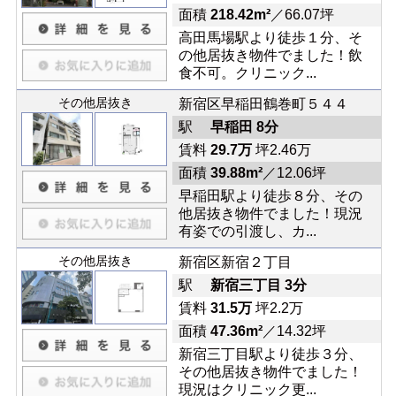
面積
218.42m²
／66.07坪
高田馬場駅より徒歩１分、そ
の他居抜き物件でました！飲
食不可。クリニック...
その他居抜き
新宿区早稲田鶴巻町５４４
駅
早稲田 8分
賃料
29.7万
坪2.46万
面積
39.88m²
／12.06坪
早稲田駅より徒歩８分、その
他居抜き物件でました！現況
有姿での引渡し、カ...
その他居抜き
新宿区新宿２丁目
駅
新宿三丁目 3分
賃料
31.5万
坪2.2万
面積
47.36m²
／14.32坪
新宿三丁目駅より徒歩３分、
その他居抜き物件でました！
現況はクリニック更...