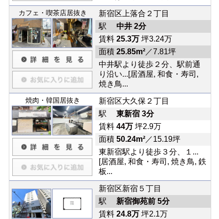
カフェ・喫茶店居抜き
新宿区上落合２丁目
駅
中井 2分
賃料
25.3万
坪3.24万
面積
25.85m²
／7.81坪
中井駅より徒歩２分、駅前通
り沿い...[居酒屋, 和食・寿司,
焼き鳥...
焼肉・韓国居抜き
新宿区大久保２丁目
駅
東新宿 3分
賃料
44万
坪2.9万
面積
50.24m²
／15.19坪
東新宿駅より徒歩３分、１...
[居酒屋, 和食・寿司, 焼き鳥, 鉄
板...
新宿区新宿５丁目
駅
新宿御苑前 5分
賃料
24.8万
坪2.1万