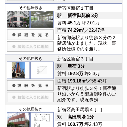
その他居抜き
新宿区新宿１丁目
駅
新宿御苑前 3分
賃料
45.1万
坪2.01万
面積
74.29m²
／22.47坪
新宿御苑駅より徒歩３分の２
階店舗が出ました。現状、事
務所仕様での引渡し...
その他居抜き
新宿区新宿３丁目
駅
新宿 3分
賃料
192.8万
坪3.3万
面積
193.16m²
／58.43坪
新宿駅より徒歩３分！新宿通
り沿いから５階店舗物件のご
紹介です。現況事務...
その他居抜き
新宿区高田馬場４丁目
駅
高田馬場 1分
賃料
160.7万
坪2.43万