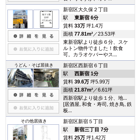
新宿区大久保２丁目
駅
東新宿 6分
賃料
33万
坪1.4万
面積
77.81m²
／23.53坪
東新宿駅より徒歩６分、スケ
ルトン物件でました！飲食
可。カラオケバーやス...
うどん・そば居抜き
新宿区西新宿６丁目
駅
西新宿 1分
賃料
39.6万
坪5.99万
面積
21.87m²
／6.61坪
西新宿駅より徒歩１分、地...
[居酒屋, 和食・寿司, 焼き鳥, 鉄
板...
その他居抜き
新宿区新宿５丁目
駅
新宿三丁目 7分
賃料
25万
坪1.42万