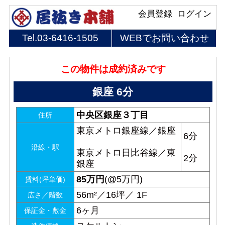
会員登録
ログイン
Tel.
03-6416-1505
WEBでお問い合わせ
この物件は成約済みです
銀座 6分
中央区銀座３丁目
住所
東京メトロ銀座線／銀座
6分
沿線・駅
東京メトロ日比谷線／東
2分
銀座
85
万円
(@5万円)
賃料(坪単価)
56m²／16坪／ 1F
広さ／階数
6ヶ月
保証金・敷金