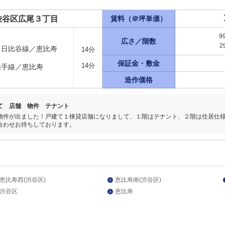
渋谷区広尾３丁目
賃料（＠坪単価）
9
広さ／階数
2
ロ日比谷線／恵比寿
14分
保証金・敷金
14分
山手線／恵比寿
造作価格
て 店舗 物件 テナント
物件が出ました！戸建て１棟貸店舗になりまして、１階はテナント、２階は住居仕
合わせお待ちしております。
恵比寿西(渋谷区)
恵比寿南(渋谷区)
渋谷区
恵比寿