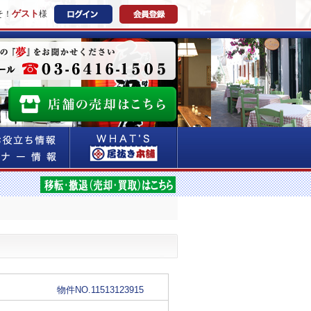
ゲスト
そ！
様
物件NO.11513123915