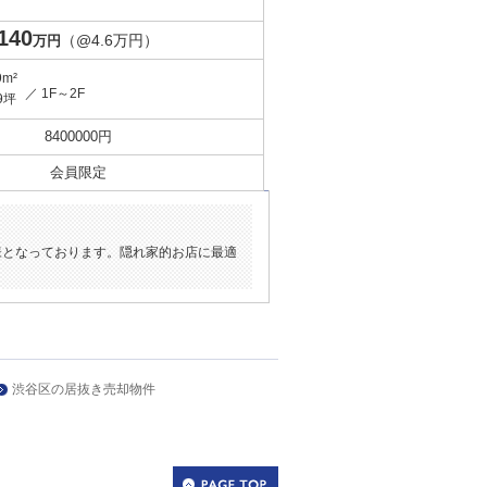
140
（@4.6万円）
万円
9m²
／ 1F～2F
9坪
8400000円
会員限定
様となっております。隠れ家的お店に最適
渋谷区の居抜き売却物件