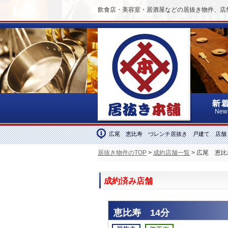
飲食店・美容室・居酒屋などの居抜き物件、店
New
広尾 恵比寿 づレンチ居抜き 戸建て 店舗
居抜き物件のTOP
>
成約店舗一覧
> 広尾 恵
成約済み店舗
恵比寿 14分