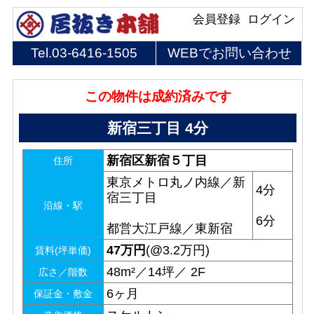
会員登録
ログイン
Tel.
03-6416-1505
WEBでお問い合わせ
この物件は成約済みです
新宿三丁目 4分
新宿区新宿５丁目
住所
東京メトロ丸ノ内線／新
4分
宿三丁目
沿線・駅
6分
都営大江戸線／東新宿
47
万円
(@3.2万円)
賃料(坪単価)
48m²／14坪／ 2F
広さ／階数
6ヶ月
保証金・敷金