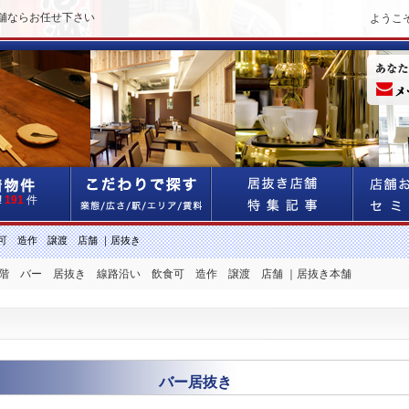
舗ならお任せ下さい
ようこ
!
191
件
可 造作 譲渡 店舗 ｜居抜き
２階 バー 居抜き 線路沿い 飲食可 造作 譲渡 店舗 ｜居抜き本舗
バー居抜き