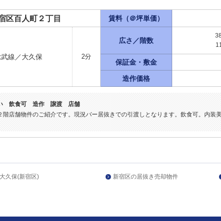
宿区百人町２丁目
賃料（＠坪単価）
3
広さ／階数
1
総武線／大久保
2分
保証金・敷金
造作価格
い 飲食可 造作 譲渡 店舗
２階店舗物件のご紹介です。現況バー居抜きでの引渡しとなります。飲食可。内装
。
大久保(新宿区)
新宿区の居抜き売却物件