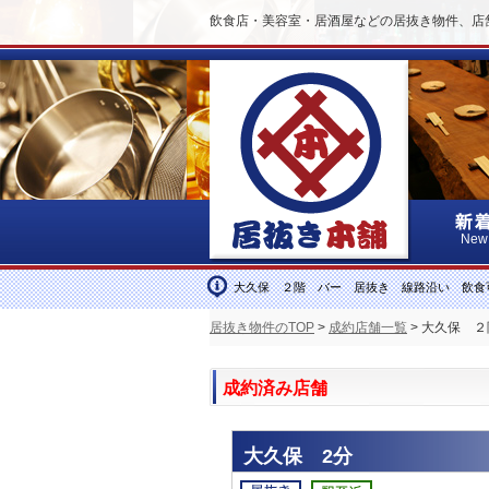
飲食店・美容室・居酒屋などの居抜き物件、店
New
大久保 ２階 バー 居抜き 線路沿い 飲食
居抜き物件のTOP
>
成約店舗一覧
> 大久保 
成約済み店舗
大久保 2分