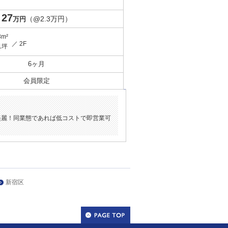
27
（@2.3万円）
万円
8m²
／ 2F
1坪
6ヶ月
会員限定
美麗！同業態であれば低コストで即営業可
新宿区