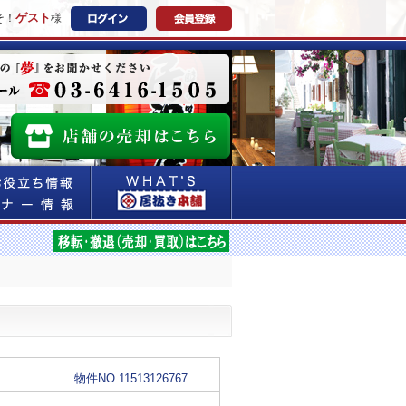
ゲスト
そ！
様
物件NO.11513126767