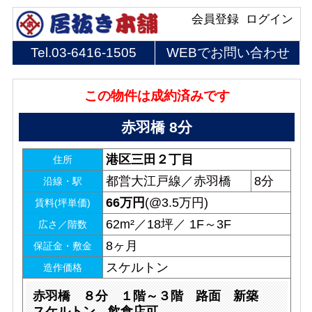
会員登録
ログイン
Tel.
03-6416-1505
WEBでお問い合わせ
この物件は成約済みです
赤羽橋 8分
港区三田２丁目
住所
都営大江戸線／赤羽橋
8分
沿線・駅
66
万円
(@3.5万円)
賃料(坪単価)
62m²／18坪／ 1F～3F
広さ／階数
8ヶ月
保証金・敷金
スケルトン
造作価格
赤羽橋 ８分 １階～３階 路面 新築
スケルトン 飲食店可