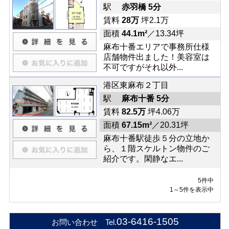
駅
赤羽橋 5分
賃料
28万
坪2.1万
面積
44.1m²
／13.34坪
麻布十番エリアで事務所仕様
店舗物件出ました！美容室は
不可ですがそれ以外...
港区東麻布２丁目
駅
麻布十番 5分
賃料
82.5万
坪4.06万
面積
67.15m²
／20.31坪
麻布十番駅徒歩５分の立地か
ら、１階スケルトン物件のご
紹介です。閑静なエ...
5件中
1～5件を表示中
03-6416-1505
お問い合わせ Tel.