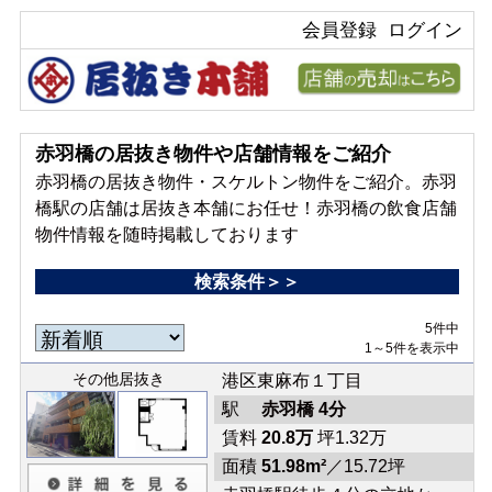
会員登録
ログイン
赤羽橋の居抜き物件や店舗情報をご紹介
赤羽橋の居抜き物件・スケルトン物件をご紹介。赤羽
橋駅の店舗は居抜き本舗にお任せ！赤羽橋の飲食店舗
物件情報を随時掲載しております
検索条件＞＞
5件中
1～5件を表示中
その他居抜き
港区東麻布１丁目
駅
赤羽橋 4分
賃料
20.8万
坪1.32万
面積
51.98m²
／15.72坪