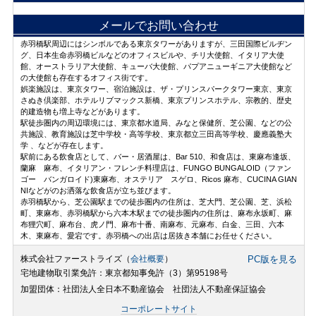
メールでお問い合わせ
赤羽橋駅周辺にはシンボルである東京タワーがありますが、三田国際ビルヂン
グ、日本生命赤羽橋ビルなどのオフィスビルや、チリ大使館、イタリア大使
館、オーストラリア大使館、キューバ大使館、パプアニューギニア大使館など
の大使館も存在するオフィス街です。
娯楽施設は、東京タワー、宿泊施設は、ザ・プリンスパークタワー東京、東京
さぬき倶楽部、ホテルリブマックス新橋、東京プリンスホテル、宗教的、歴史
的建造物も増上寺などがあります。
駅徒歩圏内の周辺環境には、東京都水道局、みなと保健所、芝公園、などの公
共施設、教育施設は芝中学校・高等学校、東京都立三田高等学校、慶應義塾大
学 、などが存在します。
駅前にある飲食店として、バー・居酒屋は、Bar 510、和食店は、東麻布逢坂、
蘭麻 麻布、イタリアン・フレンチ料理店は、FUNGO BUNGALOID（ファン
ゴー バンガロイド)東麻布、オステリア スゲロ、Ricos 麻布、CUCINA GIAN
NIなどがのお洒落な飲食店が立ち並びます。
赤羽橋駅から、芝公園駅までの徒歩圏内の住所は、芝大門、芝公園、芝、浜松
町、東麻布、赤羽橋駅から六本木駅までの徒歩圏内の住所は、麻布永坂町、麻
布狸穴町、麻布台、虎ノ門、麻布十番、南麻布、元麻布、白金、三田、六本
木、東麻布、愛宕です。赤羽橋への出店は居抜き本舗にお任せください。
株式会社ファーストライズ（
会社概要
）
PC版を見る
宅地建物取引業免許：東京都知事免許（3）第95198号
加盟団体：社団法人全日本不動産協会 社団法人不動産保証協会
コーポレートサイト