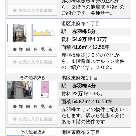
赤羽橋駅徒歩４分の立地か
ら、２階その他居抜き物件の
ご紹介です。各種サー...
港区東麻布１丁目
駅
赤羽橋 5分
賃料
54.9万
坪4.37万
面積
41.6m²
／12.58坪
赤羽橋駅徒歩５分の立地か
ら、１階路面スケルトン物件
のご紹介です。２０２...
その他居抜き
港区東麻布1丁目
駅
赤羽橋 4分
賃料
22万
坪1.33万
面積
54.87m²
／16.59坪
赤羽橋エリアの物件ご紹介い
たします。駅から徒歩４分に
ある１階の物件です...
その他居抜き
港区東麻布２丁目