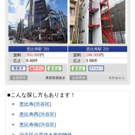
恵比寿駅 3分
恵比寿駅 2分
賃料
350,000
円
賃料
198,000
円
広さ
9.49坪
広さ
3.99坪
会員専用
美容室居抜き
会員専用
スケルトン
■こんな探し方もあります！
>
恵比寿(渋谷区)
>
恵比寿西(渋谷区)
>
恵比寿南(渋谷区)
>
渋谷区の居抜き売却物件