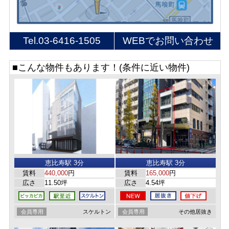
Tel.
03-6416-1505
WEBでお問い合わせ
■こんな物件もあります！(条件に近い物件)
恵比寿駅 3分
恵比寿駅 3分
賃料
440,000
円
賃料
165,000
円
広さ
11.50坪
広さ
4.54坪
会員専用
スケルトン
会員専用
その他居抜き