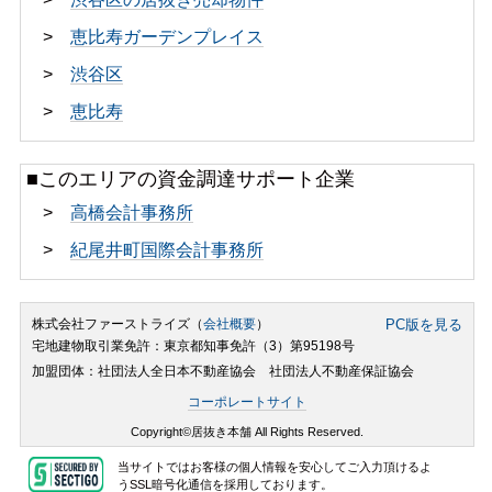
>
恵比寿ガーデンプレイス
>
渋谷区
>
恵比寿
■このエリアの資金調達サポート企業
>
高橋会計事務所
>
紀尾井町国際会計事務所
株式会社ファーストライズ（
会社概要
）
PC版を見る
宅地建物取引業免許：東京都知事免許（3）第95198号
加盟団体：社団法人全日本不動産協会 社団法人不動産保証協会
コーポレートサイト
Copyright©居抜き本舗 All Rights Reserved.
当サイトではお客様の個人情報を安心してご入力頂けるよ
うSSL暗号化通信を採用しております。