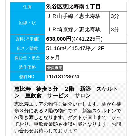
渋谷区恵比寿南１丁目
住所
ＪＲ山手線／恵比寿駅
3分
沿線・駅
ＪＲ埼京線／恵比寿駅
3分
638,000
円
(@41,225円)
賃料(坪単価)
51.16m²／15.47坪／ 2F
広さ／階数
8ヶ月
保証金・敷金
造作価格
11513128624
物件NO.
恵比寿 徒歩３分 ２階 新築 スケルト
ン 重飲食 サービス サロン
恵比寿エリアの物件ご紹介いたします。駅から徒
歩３分にある２階の物件です。新築スケルトンで
の引き渡しとなります。ダクトが屋上まで上がっ
ており、重飲食業態も相談可能となります。お問
い合わせお待ちしております。