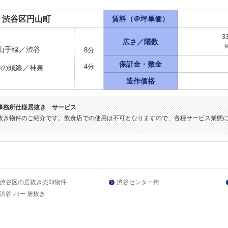
渋谷区円山町
賃料（＠坪単価）
3
広さ／階数
山手線／渋谷
8分
保証金・敷金
4分
井の頭線／神泉
造作価格
事務所仕様居抜き サービス
抜き物件のご紹介です。飲食店での使用は不可となりますので、各種サービス業態
渋谷区の居抜き売却物件
渋谷センター街
渋谷 バー 居抜き