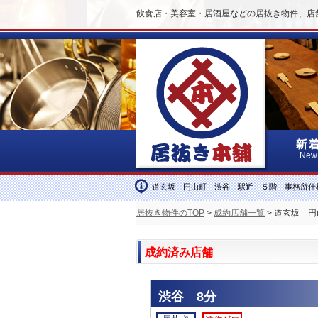
飲食店・美容室・居酒屋などの居抜き物件、店
New
道玄坂 円山町 渋谷 駅近 ５階 事務所仕
居抜き物件のTOP
>
成約店舗一覧
> 道玄坂 
成約済み店舗
渋谷 8分