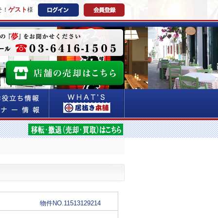
ゲスト
そ！
様
物件NO.11513129214