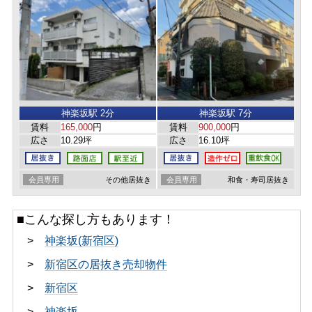
神楽坂駅 2分
神楽坂駅 7分
賃料
165,000
円
賃料
900,000
円
広さ
10.29坪
広さ
16.10坪
会員専用
その他居抜き
会員専用
和食・寿司居抜き
■こんな探し方もあります！
>
神楽坂(新宿区)
>
新宿区の居抜き売却物件
>
新宿区
>
神楽坂