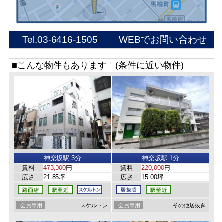
Tel.
03-6416-1505
WEBでお問い合わせ
■こんな物件もあります！(条件に近い物件)
神楽坂駅 3分
神楽坂駅 1分
賃料
473,000
円
賃料
220,000
円
広さ
21.85坪
広さ
15.00坪
会員専用
スケルトン
会員専用
その他居抜き