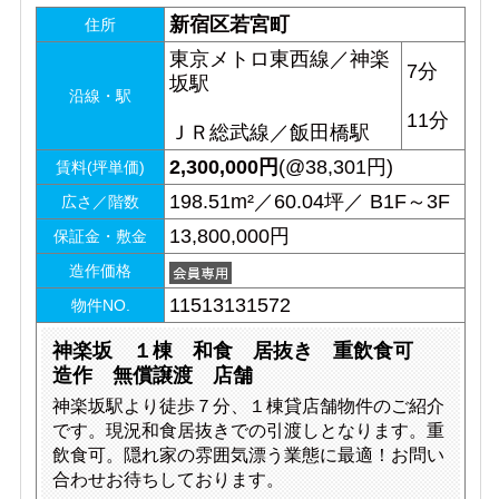
新宿区若宮町
住所
東京メトロ東西線／神楽
7分
坂駅
沿線・駅
11分
ＪＲ総武線／飯田橋駅
2,300,000
円
(@38,301円)
賃料(坪単価)
198.51m²／60.04坪／ B1F～3F
広さ／階数
13,800,000円
保証金・敷金
造作価格
11513131572
物件NO.
神楽坂 １棟 和食 居抜き 重飲食可
造作 無償譲渡 店舗
神楽坂駅より徒歩７分、１棟貸店舗物件のご紹介
です。現況和食居抜きでの引渡しとなります。重
飲食可。隠れ家の雰囲気漂う業態に最適！お問い
合わせお待ちしております。