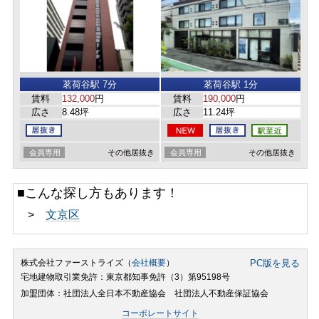
茗荷谷駅 7分
茗荷谷駅 1分
賃料
132,000
円
賃料
190,000
円
広さ
8.48坪
広さ
11.24坪
会員専用
その他居抜き
会員専用
その他居抜き
■こんな探し方もあります！
>
文京区
株式会社ファーストライズ（
会社概要
）
PC版を見る
宅地建物取引業免許：東京都知事免許（3）第95198号
加盟団体：社団法人全日本不動産協会 社団法人不動産保証協会
コーポレートサイト