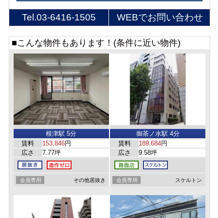
Tel.
03-6416-1505
WEBでお問い合わせ
■こんな物件もあります！(条件に近い物件)
根津駅 5分
御茶ノ水駅 4分
賃料
153,846
円
賃料
189,684
円
広さ
7.77坪
広さ
9.58坪
会員専用
その他居抜き
会員専用
スケルトン