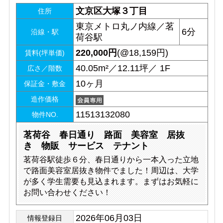
文京区大塚３丁目
住所
東京メトロ丸ノ内線／茗
6分
沿線・駅
荷谷駅
220,000
円
(@18,159円)
賃料(坪単価)
40.05m²／12.11坪／ 1F
広さ／階数
10ヶ月
保証金・敷金
造作価格
11513132080
物件NO.
茗荷谷 春日通り 路面 美容室 居抜
き 物販 サービス テナント
茗荷谷駅徒歩６分、春日通りから一本入った立地
で路面美容室居抜き物件でました！周辺は、大学
が多く学生需要も見込まれます。まずはお気軽に
お問い合わせください！
2026年06月03日
情報登録日