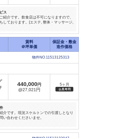
ビス
ご紹介です。飲食店は不可になりますので、
しております。[エステ, 整体・マッサージ,
賃料
保証金・敷金
＠坪単価
造作価格
物件NO.11513125313
m²
440,000
円
5ヶ月
坪
@27,021円
件
紹介です。現況スケルトンでの引渡しとなり
問い合わせくださいませ。