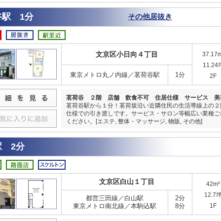
谷駅 1分
その他居抜き
文京区小日向４丁目
37.17
11.24
東京メトロ丸ノ内線／茗荷谷駅
1分
2F
茗荷谷 ２階 店舗 飲食不可 住居仕様 サービス 美
茗荷谷駅から１分！茗荷坂沿い近隣住民の生活導線上の２
仕様での引き渡しです。サービス・サロン等幅広い業種ご
ください。[エステ, 整体・マッサージ, 物販, その他]
 2分
文京区白山１丁目
42m²
12.7
都営三田線／白山駅
2分
東京メトロ南北線／本駒込駅
8分
1F