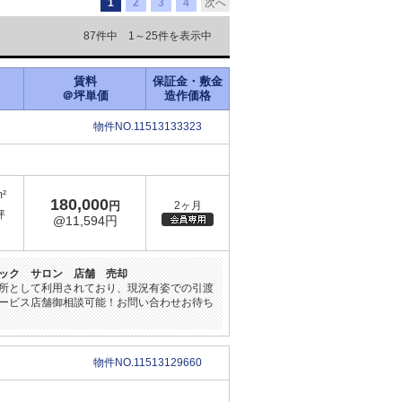
1
2
3
4
次へ
87件中 1～25件を表示中
賃料
保証金・敷金
＠坪単価
造作価格
物件NO.11513133323
m²
180,000
円
2ヶ月
坪
@11,594円
ック サロン 店舗 売却
所として利用されており、現況有姿での引渡
ービス店舗御相談可能！お問い合わせお待ち
物件NO.11513129660