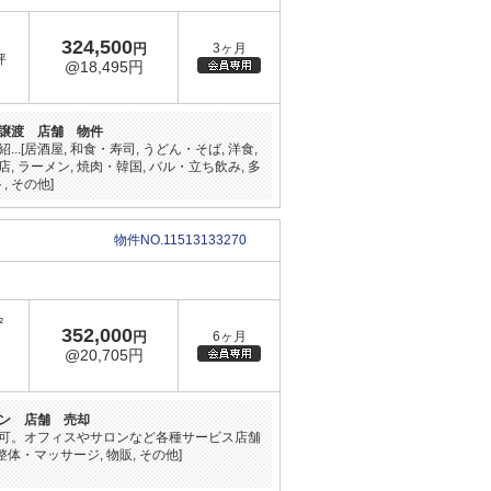
324,500
円
3ヶ月
坪
@18,495円
譲渡 店舗 物件
[居酒屋, 和食・寿司, うどん・そば, 洋食,
店, ラーメン, 焼肉・韓国, バル・立ち飲み, 多
, その他]
物件NO.11513133270
²
352,000
円
6ヶ月
@20,705円
ン 店舗 売却
可。オフィスやサロンなど各種サービス店舗
・マッサージ, 物販, その他]