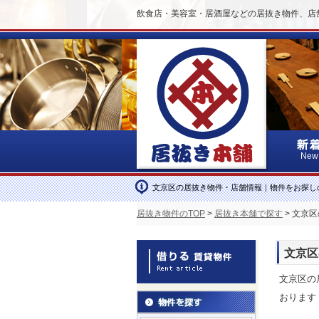
飲食店・美容室・居酒屋などの居抜き物件、店
New
文京区の居抜き物件・店舗情報｜物件をお探し
居抜き物件のTOP
>
居抜き本舗で探す
> 文京
文京区
文京区の
おります