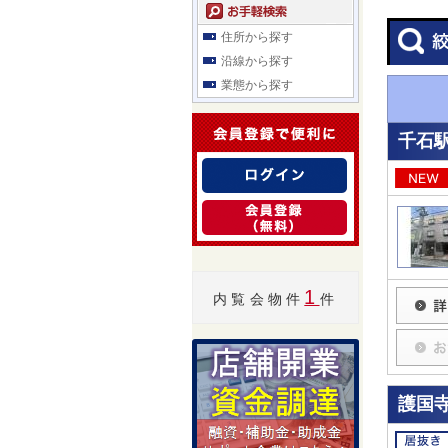
住所から探す
沿線から探す
業態から探す
千石駅
1
内覧会物件
件
護国