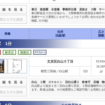
春日 後楽園 水道橋 事務所仕様 居抜き ３階 サー
春日駅徒歩３分の立地から、３階事務所仕様居抜き物件の
各種サービス業態にいかがでしょうか？お問い合わせお待ち
物販, その他]
住所
広さ
画像
沿線/駅
階数
 1分
文京区白山５丁目
53.83
16.28
都営三田線／白山駅
1分
1F
白山 １階 スケルトン 旧白山通り 飲食可 店舗 物
白山駅より徒歩１分！旧白山通り至近、１階店舗物件のご
ます。飲食は勿論、その他業態もご相談可能！お気軽にお