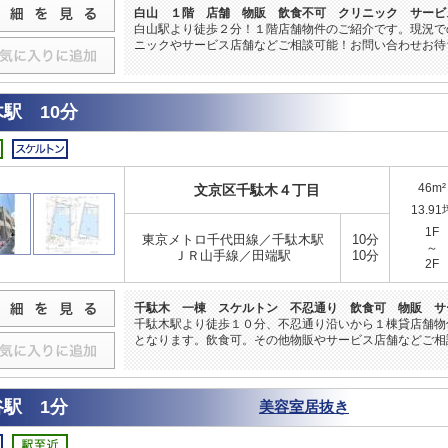
白山 １階 店舗 物販 飲食不可 クリニック サービ
白山駅より徒歩２分！１階店舗物件のご紹介です。現況で
ニックやサービス店舗などご相談可能！お問い合わせお待
駅 10分
46m²
文京区千駄木４丁目
13.91
1F
東京メトロ千代田線／千駄木駅
10分
～
ＪＲ山手線／田端駅
10分
2F
千駄木 一棟 スケルトン 不忍通り 飲食可 物販 サ
千駄木駅より徒歩１０分、不忍通り沿いから１棟貸店舗物
となります。飲食可。その他物販やサービス店舗などご相
谷駅 1分
美容室居抜き