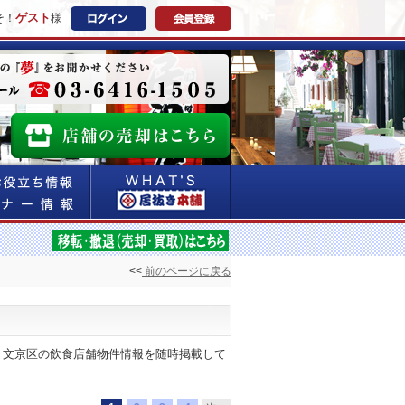
ゲスト
そ！
様
<<
前のページに戻る
！文京区の飲食店舗物件情報を随時掲載して