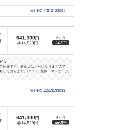
物件NO.11513133091
²
641,300
円
6ヶ月
坪
@14,520円
ビス
ご紹介です。飲食店は不可になりますので、
しております。[エステ, 整体・マッサージ,
物件NO.11513133083
²
641,300
円
6ヶ月
坪
@14,520円