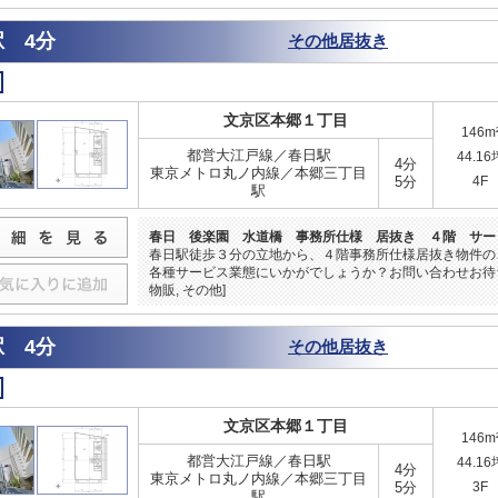
 4分
その他居抜き
文京区本郷１丁目
146m
都営大江戸線／春日駅
44.16
4分
東京メトロ丸ノ内線／本郷三丁目
5分
4F
駅
春日 後楽園 水道橋 事務所仕様 居抜き ４階 サー
春日駅徒歩３分の立地から、４階事務所仕様居抜き物件の
各種サービス業態にいかがでしょうか？お問い合わせお待ち
物販, その他]
 4分
その他居抜き
文京区本郷１丁目
146m
都営大江戸線／春日駅
44.16
4分
東京メトロ丸ノ内線／本郷三丁目
5分
3F
駅