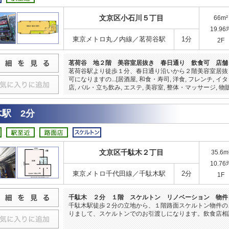
文京区小石川５丁目
66m²
19.96
東京メトロ丸ノ内線／茗荷谷駅
1分
2F
茗荷谷 地２階 美容室居抜き 春日通り 飲食可 店舗
茗荷谷駅より徒歩１分、春日通り沿いから２階美容室居抜
可になりますの...[居酒屋, 和食・寿司, 洋食, フレンチ, 
店, バル・立ち飲み, エステ, 美容室, 整体・マッサージ, 物販
木駅 2分
文京区千駄木２丁目
35.6m
10.76
東京メトロ千代田線／千駄木駅
2分
1F
千駄木 ２分 １階 スケルトン リノベーション 物件
千駄木駅徒歩２分の立地から、１階路面スケルトン物件の
りまして、スケルトンでのお引渡しになります。飲食店相