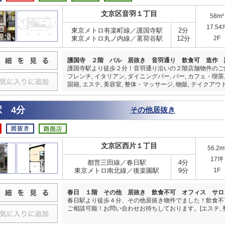
文京区音羽１丁目
58m²
17.54
東京メトロ有楽町線／護国寺駅
2分
東京メトロ丸ノ内線／茗荷谷駅
12分
2F
護国寺 ２階 バル 居抜き 音羽通り 飲食可 造作 
護国寺駅より徒歩２分！音羽通り沿いの２階店舗物件のご紹...
フレンチ, イタリアン, ダイニングバー, バー, カフェ・喫茶
国籍, エステ, 美容室, 整体・マッサージ, 物販, テイクアウト
 4分
その他居抜き
文京区西片１丁目
56.2m
17坪
都営三田線／春日駅
4分
東京メトロ南北線／後楽園駅
9分
1F
春日 １階 その他 居抜き 飲食不可 オフィス サロ
春日駅より徒歩４分、その他居抜き物件でました！飲食不
ご相談可能！お問い合わせお待ちしております。[エステ, 整体