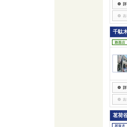
千駄木
茗荷