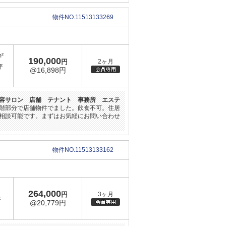
物件NO.11513133269
m²
190,000
円
2ヶ月
坪
@16,898円
容サロン 店舗 テナント 事務所 エステ
階部分で店舗物件でました。飲食不可。住居
相談可能です。まずはお気軽にお問い合わせ
物件NO.11513133162
264,000
円
3ヶ月
坪
@20,779円