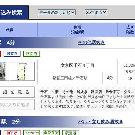
住所
広さ
画像
沿線/駅
階数
 4分
その他居抜き
文京区千石４丁目
51.32
15.52
都営三田線／千石駅
4分
1F
千石 １階 その他 居抜き 路面店 飲食不可 クリニ
千石駅より徒歩４分、その他居抜き物件でました！元診察
しとなります。飲食不可。クリニックやサロンなど各種サ
しております[エステ, 整体・マッサージ, 物販, その他]
寺駅 2分
バル・立ち飲み居抜き