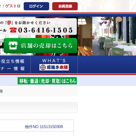
ゲスト
そ！
様
舗
物件NO.11513150308