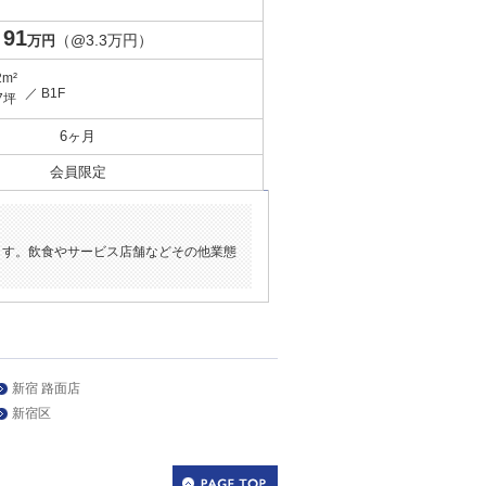
91
（@3.3万円）
万円
2m²
／ B1F
7坪
6ヶ月
会員限定
ます。飲食やサービス店舗などその他業態
新宿 路面店
新宿区