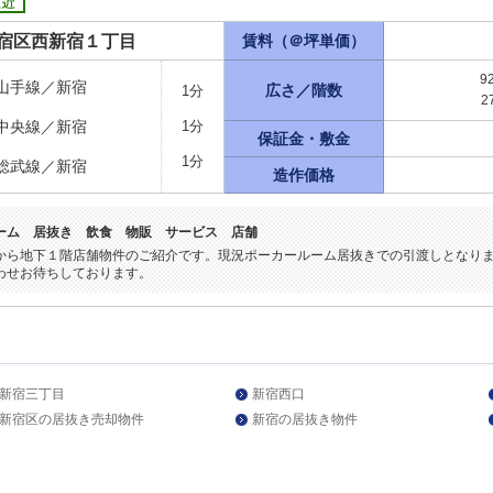
宿区西新宿１丁目
賃料（＠坪単価）
9
山手線／新宿
広さ／階数
1分
2
中央線／新宿
1分
保証金・敷金
1分
総武線／新宿
造作価格
ーム 居抜き 飲食 物販 サービス 店舗
から地下１階店舗物件のご紹介です。現況ポーカールーム居抜きでの引渡しとなり
わせお待ちしております。
新宿三丁目
新宿西口
新宿区の居抜き売却物件
新宿の居抜き物件