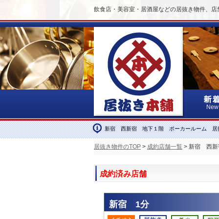
飲食店・美容室・居酒屋などの居抜き物件、店
New
新宿 西新宿 地下１階 ポーカールーム 居
居抜き物件のTOP
>
成約店舗一覧
> 新宿 西
成約済み店舗
新宿 1分