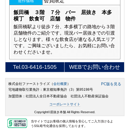
会員限定
造作価格
飯田橋 ３階 ７分 バー 居抜き 本多
横丁 飲食可 店舗 物件
飯田橋駅より徒歩７分、本多横丁の路地から３階
店舗物件のご紹介です。現況バー居抜きでの引渡
しとなります。様々な飲食店が連なる人気エリア
です。ご興味ございましたら、お気軽にお問い合
わせくださいませ。
Tel.
03-6416-1505
WEBでお問い合わせ
株式会社ファーストライズ（
会社概要
）
PC版を見る
宅地建物取引業免許：東京都知事免許（3）第95198号
加盟団体：社団法人全日本不動産協会 社団法人不動産保証協会
コーポレートサイト
Copyright©居抜き本舗 All Rights Reserved.
当サイトではお客様の個人情報を安心してご入力頂けるよ
うSSL暗号化通信を採用しております。