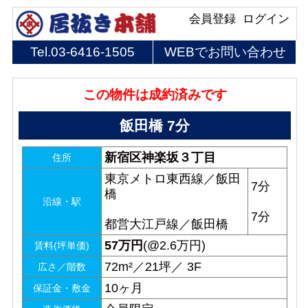
会員登録
ログイン
Tel.
03-6416-1505
WEBでお問い合わせ
この物件は成約済みです
飯田橋 7分
新宿区神楽坂３丁目
住所
東京メトロ東西線／飯田
7分
橋
沿線・駅
7分
都営大江戸線／飯田橋
57
万円
(@2.6万円)
賃料(坪単価)
72m²／21坪／ 3F
広さ／階数
10ヶ月
保証金・敷金