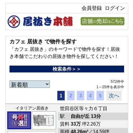
会員登録
ログイン
カフェ 居抜き で物件を探す
「カフェ 居抜き」のキーワードで物件を探す！居抜
き本舗でこだわりの居抜き物件を探してください！
検索条件＞＞
572件中
1～25件を表示中
次へ
1
2
3
4
5
イタリアン居抜き
世田谷区等々力６丁目
駅
自由が丘 13分
賃料
33万
坪2.26万
面積
48.26m²
／14.59坪