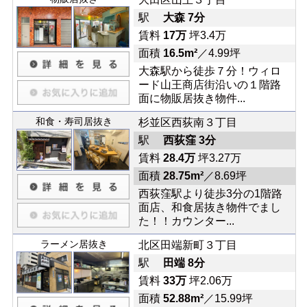
駅
大森 7分
賃料
17万
坪3.4万
面積
16.5m²
／4.99坪
大森駅から徒歩７分！ウィロ
ード山王商店街沿いの１階路
面に物販居抜き物件...
和食・寿司居抜き
杉並区西荻南３丁目
駅
西荻窪 3分
賃料
28.4万
坪3.27万
面積
28.75m²
／8.69坪
西荻窪駅より徒歩3分の1階路
面店、和食居抜き物件でまし
た！！カウンター...
ラーメン居抜き
北区田端新町３丁目
駅
田端 8分
賃料
33万
坪2.06万
面積
52.88m²
／15.99坪