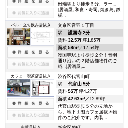
田端駅より徒歩６分、ラー...
[居酒屋, 和食・寿司, 焼き鳥, 鉄
板...
バル・立ち飲み居抜き
文京区音羽１丁目
駅
護国寺 2分
賃料
32.5万
坪1.85万
面積
58m²
／17.54坪
護国寺駅より徒歩２分！音羽
通り沿いの２階店舗物件のご
紹...[居酒屋,...
カフェ・喫茶店居抜き
渋谷区代官山町
駅
代官山 5分
賃料
55万
坪4.27万
面積
42.63m²
／12.89坪
代官山駅徒歩５分の立地か
ら、地下１階カフェ居抜き物
件のご紹介です。内装...
中華居抜き
新宿区袋町