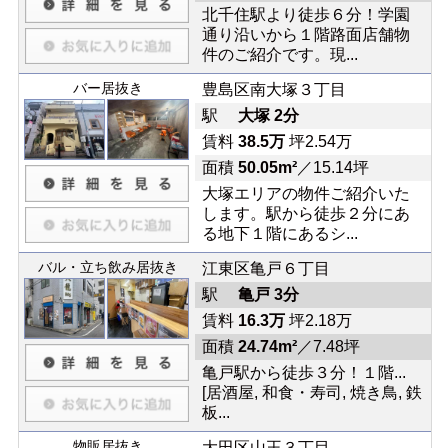
北千住駅より徒歩６分！学園
通り沿いから１階路面店舗物
件のご紹介です。現...
バー居抜き
豊島区南大塚３丁目
駅
大塚 2分
賃料
38.5万
坪2.54万
面積
50.05m²
／15.14坪
大塚エリアの物件ご紹介いた
します。駅から徒歩２分にあ
る地下１階にあるシ...
バル・立ち飲み居抜き
江東区亀戸６丁目
駅
亀戸 3分
賃料
16.3万
坪2.18万
面積
24.74m²
／7.48坪
亀戸駅から徒歩３分！１階...
[居酒屋, 和食・寿司, 焼き鳥, 鉄
板...
物販居抜き
大田区山王３丁目