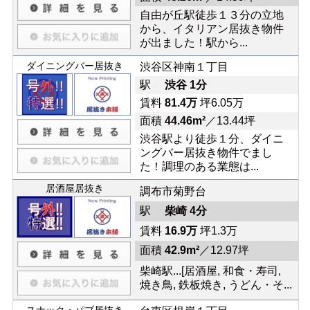
自由が丘駅徒歩１３分の立地
から、イタリアン居抜き物件
が出ました！駅から...
ダイニングバー居抜き
渋谷区神南１丁目
駅
渋谷 1分
賃料
81.4万
坪6.05万
面積
44.46m²
／13.44坪
渋谷駅より徒歩１分、ダイニ
ングバー居抜き物件でまし
た！調理のある業態は...
居酒屋居抜き
調布市菊野台
駅
柴崎 4分
賃料
16.9万
坪1.3万
面積
42.9m²
／12.97坪
柴崎駅...[居酒屋, 和食・寿司,
焼き鳥, 鉄板焼き, うどん・そ...
スナック・パブ居抜き