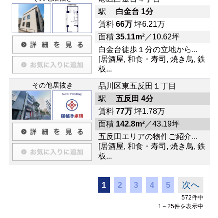
駅
白金台 1分
賃料
66万
坪6.21万
面積
35.11m²
／10.62坪
白金台徒歩１分の立地から...
[居酒屋, 和食・寿司, 焼き鳥, 鉄
板...
その他居抜き
品川区東五反田１丁目
駅
五反田 4分
賃料
77万
坪1.78万
面積
142.8m²
／43.19坪
五反田エリアの物件ご紹介...
[居酒屋, 和食・寿司, 焼き鳥, 鉄
板...
次へ
1
2
3
4
5
572件中
1～25件を表示中