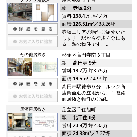
港区赤坂２丁目
駅
赤坂 2分
賃料
168.4万
坪4.4万
面積
126.51m²
／38.26坪
赤坂エリアの物件ご紹介いた
します。駅から徒歩４分にあ
る１階の物件です。...
その他居抜き
杉並区高円寺南３丁目
駅
高円寺 9分
賃料
18.7万
坪3.75万
面積
16.5m²
／4.99坪
高円寺駅徒歩９分、ルック商
店街至近の立地から、１階路
面居抜き物件のご紹...
居酒屋居抜き
足立区千住旭町
駅
北千住 6分
賃料
20.9万
坪2.83万
面積
24.38m²
／7.37坪