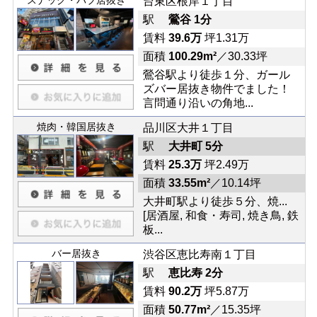
台東区根岸１丁目
駅
鶯谷 1分
賃料
39.6万
坪1.31万
面積
100.29m²
／30.33坪
鶯谷駅より徒歩１分、ガール
ズバー居抜き物件でました！
言問通り沿いの角地...
焼肉・韓国居抜き
品川区大井１丁目
駅
大井町 5分
賃料
25.3万
坪2.49万
面積
33.55m²
／10.14坪
大井町駅より徒歩５分、焼...
[居酒屋, 和食・寿司, 焼き鳥, 鉄
板...
バー居抜き
渋谷区恵比寿南１丁目
駅
恵比寿 2分
賃料
90.2万
坪5.87万
面積
50.77m²
／15.35坪