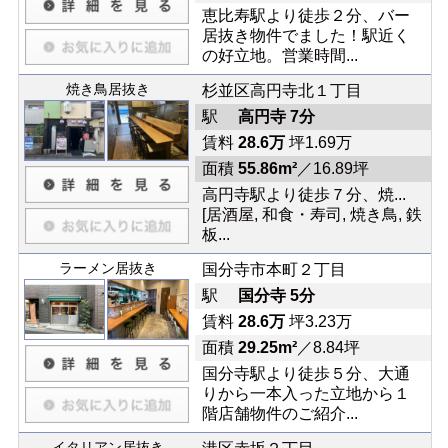
恵比寿駅より徒歩２分、バー
居抜き物件でました！駅近く
の好立地。営業時間...
焼き鳥居抜き
杉並区高円寺北１丁目
駅
高円寺 7分
賃料
28.6万
坪1.69万
面積
55.86m²
／16.89坪
高円寺駅より徒歩７分、焼...
[居酒屋, 和食・寿司, 焼き鳥, 鉄
板...
ラーメン居抜き
国分寺市本町２丁目
駅
国分寺 5分
賃料
28.6万
坪3.23万
面積
29.25m²
／8.84坪
国分寺駅より徒歩５分、大通
りから一本入った立地から１
階店舗物件のご紹介...
イタリアン居抜き