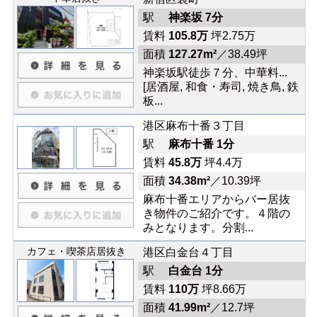
駅
神楽坂 7分
賃料
105.8万
坪2.75万
面積
127.27m²
／38.49坪
神楽坂駅徒歩７分、中華料...
[居酒屋, 和食・寿司, 焼き鳥, 鉄
板...
港区麻布十番３丁目
駅
麻布十番 1分
賃料
45.8万
坪4.4万
面積
34.38m²
／10.39坪
麻布十番エリアからバー居抜
き物件のご紹介です。４階の
みとなります。分割...
カフェ・喫茶店居抜き
港区白金台４丁目
駅
白金台 1分
賃料
110万
坪8.66万
面積
41.99m²
／12.7坪