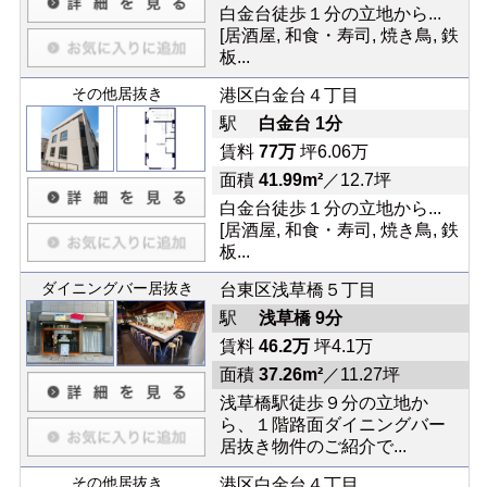
白金台徒歩１分の立地から...
[居酒屋, 和食・寿司, 焼き鳥, 鉄
板...
その他居抜き
港区白金台４丁目
駅
白金台 1分
賃料
77万
坪6.06万
面積
41.99m²
／12.7坪
白金台徒歩１分の立地から...
[居酒屋, 和食・寿司, 焼き鳥, 鉄
板...
ダイニングバー居抜き
台東区浅草橋５丁目
駅
浅草橋 9分
賃料
46.2万
坪4.1万
面積
37.26m²
／11.27坪
浅草橋駅徒歩９分の立地か
ら、１階路面ダイニングバー
居抜き物件のご紹介で...
その他居抜き
港区白金台４丁目