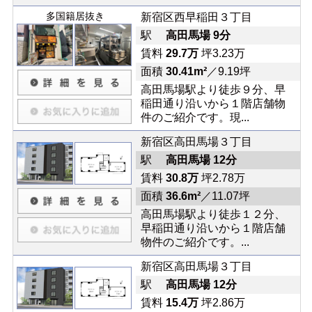
多国籍居抜き
新宿区西早稲田３丁目
駅
高田馬場 9分
賃料
29.7万
坪3.23万
面積
30.41m²
／9.19坪
高田馬場駅より徒歩９分、早
稲田通り沿いから１階店舗物
件のご紹介です。現...
新宿区高田馬場３丁目
駅
高田馬場 12分
賃料
30.8万
坪2.78万
面積
36.6m²
／11.07坪
高田馬場駅より徒歩１２分、
早稲田通り沿いから１階店舗
物件のご紹介です。...
新宿区高田馬場３丁目
駅
高田馬場 12分
賃料
15.4万
坪2.86万