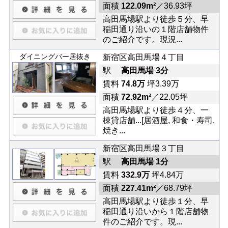
面積
122.09m²
／36.93坪
高田馬場駅より徒歩５分、早
稲田通り沿いの１階店舗物件
のご紹介です。現況...
ダイニングバー居抜き
新宿区高田馬場４丁目
駅
高田馬場 3分
賃料
74.8万
坪3.39万
面積
72.92m²
／22.05坪
高田馬場駅より徒歩４分、一
棟貸店舗...[居酒屋, 和食・寿司,
焼き...
新宿区高田馬場３丁目
駅
高田馬場 1分
賃料
332.9万
坪4.84万
面積
227.41m²
／68.79坪
高田馬場駅より徒歩１分、早
稲田通り沿いから１階店舗物
件のご紹介です。現...