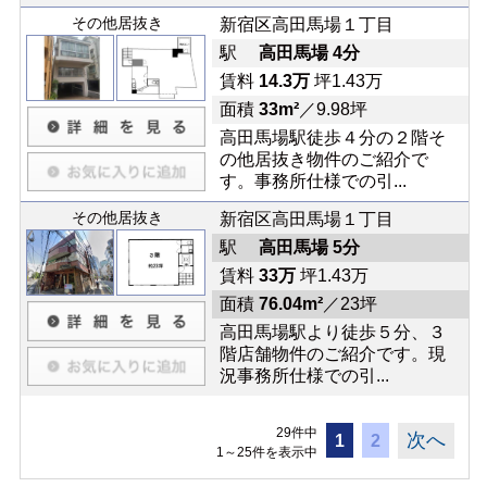
その他居抜き
新宿区高田馬場１丁目
駅
高田馬場 4分
賃料
14.3万
坪1.43万
面積
33m²
／9.98坪
高田馬場駅徒歩４分の２階そ
の他居抜き物件のご紹介で
す。事務所仕様での引...
その他居抜き
新宿区高田馬場１丁目
駅
高田馬場 5分
賃料
33万
坪1.43万
面積
76.04m²
／23坪
高田馬場駅より徒歩５分、３
階店舗物件のご紹介です。現
況事務所仕様での引...
29件中
次へ
1
2
1～25件を表示中