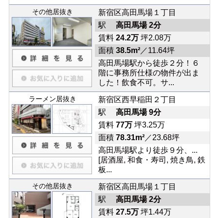
その他居抜き
新宿区高田馬場１丁目
駅
高田馬場 2分
賃料
24.2万
坪2.08万
面積
38.5m²
／11.64坪
高田馬場駅から徒歩２分！６
階に事務所仕様の物件が出ま
した！飲食不可。サ...
ラーメン居抜き
新宿区西早稲田２丁目
駅
高田馬場 9分
賃料
77万
坪3.25万
面積
78.31m²
／23.68坪
高田馬場駅より徒歩９分、...
[居酒屋, 和食・寿司, 焼き鳥, 鉄
板...
その他居抜き
新宿区高田馬場１丁目
駅
高田馬場 2分
賃料
27.5万
坪1.44万