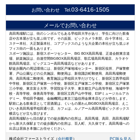
03-6416-1505
お問い合わせ Tel.
メールでお問い合わせ
高田馬場駅には、街のシンボルでもある早稲田大学があり、学生に向けた飲食
店や古本屋が立ち並ぶ街です。その反面、ビックカメラ本部、白十字本社、エ
ステー本社、大正製薬本社、コアブックスのような大企業の本社が立ち並ぶオ
フィス街の一面もあります。
スポーツ施設は、新宿スポーツセンター、BIG BOX高田馬場、正道会館東京道
場、娯楽施設は、自遊空間BIGBOX高田馬場店、歌広場高田馬場店、カラオケ
館高田馬場店、ビッグエコー高田馬場店などがあります。
駅徒歩圏内の周辺環境には、新宿区戸塚地域センター、新宿区役所、戸塚警察
署、戸山公園などの公共施設、郵便局は、新宿諏訪町郵便局、高田馬場郵便
局、高田馬場二郵便局、教育施設は早稲田大学だけでなく、新宿区立西早稲田
中学校、新宿区立戸塚第一小学校、新宿区立戸塚第二小学校、新宿区立戸塚第
三小学校、東京富士大学、学習院女子大学、東京都立戸山高等学校、海城中学
校・高等学校、保善高等学校、新宿区立西戸山中学校、ESPミュージカルアカ
デミー、早稲田予備校、金融機関は東京三協信用金庫本店などが存在します。
駅前にある飲食店として居酒屋は、くいもの屋わんBIGBOX高田馬場店、えこ
ひいき高田馬場早稲田通り店、カフェは、ルノアール高田馬場ビックボックス
横店などが立ち並びます。
高田馬場駅から目白駅までの徒歩圏内の住所は、高田馬場、高田、高田馬場駅
から新大久保駅までの徒歩圏内の住所は、百人町、大久保です。高田馬場への
出店は居抜き本舗にお任せください。
株式会社ファーストライズ（
会社概要
）
PC版を見る