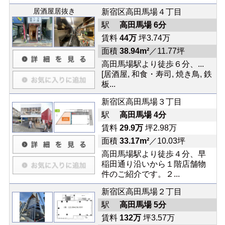
居酒屋居抜き
新宿区高田馬場４丁目
駅
高田馬場 6分
賃料
44万
坪3.74万
面積
38.94m²
／11.77坪
高田馬場駅より徒歩６分、...
[居酒屋, 和食・寿司, 焼き鳥, 鉄
板...
新宿区高田馬場３丁目
駅
高田馬場 4分
賃料
29.9万
坪2.98万
面積
33.17m²
／10.03坪
高田馬場駅より徒歩４分、早
稲田通り沿いから１階店舗物
件のご紹介です。２...
新宿区高田馬場２丁目
駅
高田馬場 5分
賃料
132万
坪3.57万