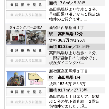
面積
17.8m²
／5.38坪
高田馬場駅より徒歩１２分、
早稲田通り沿いから１階店舗
物件のご紹介です。...
ダイニングバー居抜き
新宿区西早稲田１丁目
駅
高田馬場 12分
賃料
36.3万
坪1.96万
面積
61.32m²
／18.54坪
高田馬場駅より徒歩１２分、
１階店舗物件のご紹介です。
現況ダイニングバ....
新宿区高田馬場１丁目
駅
高田馬場 1分
賃料
152.6万
坪5.5万
面積
91.7m²
／27.73坪
高田馬場１丁目エリア、駅徒
歩１分の地下鉄直結！２階店
舗物件でました。現...