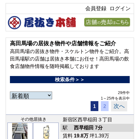
会員登録
ログイン
高田馬場の居抜き物件や店舗情報をご紹介
高田馬場の居抜き物件・スケルトン物件をご紹介。高
田馬場駅の店舗は居抜き本舗にお任せ！高田馬場の飲
食店舗物件情報を随時掲載しております
検索条件＞＞
29件中
1～25件を表示中
次へ
1
2
その他居抜き
新宿区西早稲田３丁目
駅
西早稲田 7分
賃料
19.8万
坪1.39万