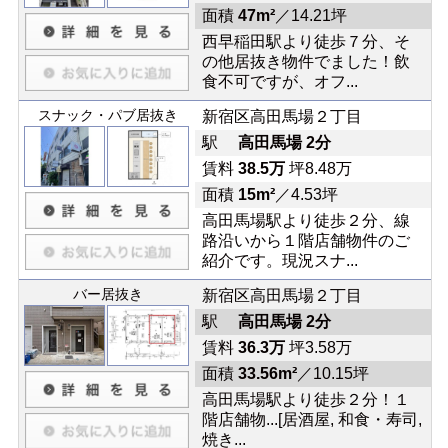
面積
47m²
／14.21坪
西早稲田駅より徒歩７分、そ
の他居抜き物件でました！飲
食不可ですが、オフ...
スナック・パブ居抜き
新宿区高田馬場２丁目
駅
高田馬場 2分
賃料
38.5万
坪8.48万
面積
15m²
／4.53坪
高田馬場駅より徒歩２分、線
路沿いから１階店舗物件のご
紹介です。現況スナ...
バー居抜き
新宿区高田馬場２丁目
駅
高田馬場 2分
賃料
36.3万
坪3.58万
面積
33.56m²
／10.15坪
高田馬場駅より徒歩２分！１
階店舗物...[居酒屋, 和食・寿司,
焼き...