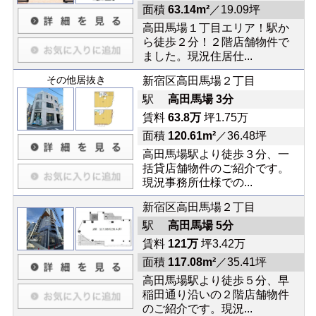
面積
63.14m²
／19.09坪
高田馬場１丁目エリア！駅か
ら徒歩２分！２階店舗物件で
ました。現況住居仕...
その他居抜き
新宿区高田馬場２丁目
駅
高田馬場 3分
賃料
63.8万
坪1.75万
面積
120.61m²
／36.48坪
高田馬場駅より徒歩３分、一
括貸店舗物件のご紹介です。
現況事務所仕様での...
新宿区高田馬場２丁目
駅
高田馬場 5分
賃料
121万
坪3.42万
面積
117.08m²
／35.41坪
高田馬場駅より徒歩５分、早
稲田通り沿いの２階店舗物件
のご紹介です。現況...