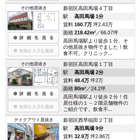
その他居抜き
新宿区高田馬場４丁目
駅
高田馬場 1分
賃料
160.7万
坪2.43万
面積
218.42m²
／66.07坪
高田馬場駅より徒歩１分、そ
の他居抜き物件でました！飲
食不可。クリニック...
その他居抜き
新宿区高田馬場１丁目
駅
高田馬場 2分
賃料
48.4万
坪2万
面積
80m²
／24.2坪
高田馬場駅より徒歩２分！住
居仕様の１－２階店舗物件の
ご紹介です。飲食不...
テイクアウト居抜き
新宿区西早稲田２丁目
駅
高田馬場 9分
賃料
32.9万
坪2.86万