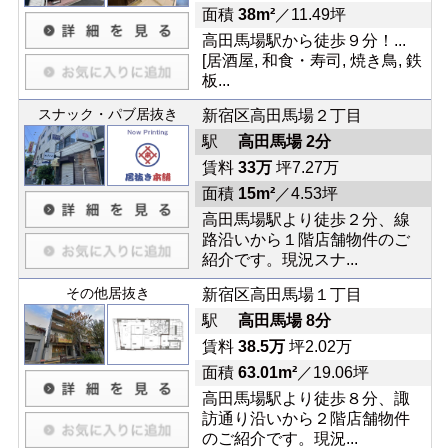
面積
38m²
／11.49坪
高田馬場駅から徒歩９分！...
[居酒屋, 和食・寿司, 焼き鳥, 鉄
板...
スナック・パブ居抜き
新宿区高田馬場２丁目
駅
高田馬場 2分
賃料
33万
坪7.27万
面積
15m²
／4.53坪
高田馬場駅より徒歩２分、線
路沿いから１階店舗物件のご
紹介です。現況スナ...
その他居抜き
新宿区高田馬場１丁目
駅
高田馬場 8分
賃料
38.5万
坪2.02万
面積
63.01m²
／19.06坪
高田馬場駅より徒歩８分、諏
訪通り沿いから２階店舗物件
のご紹介です。現況...