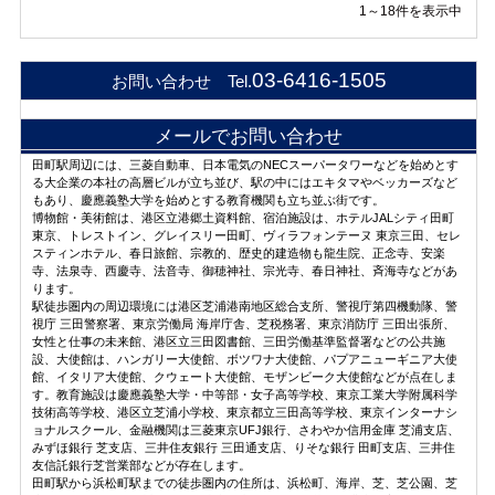
1～18件を表示中
03-6416-1505
お問い合わせ Tel.
メールでお問い合わせ
田町駅周辺には、三菱自動車、日本電気のNECスーパータワーなどを始めとす
る大企業の本社の高層ビルが立ち並び、駅の中にはエキタマやベッカーズなど
もあり、慶應義塾大学を始めとする教育機関も立ち並ぶ街です。
博物館・美術館は、港区立港郷土資料館、宿泊施設は、ホテルJALシティ田町
東京、トレストイン、グレイスリー田町、ヴィラフォンテーヌ 東京三田、セレ
スティンホテル、春日旅館、宗教的、歴史的建造物も龍生院、正念寺、安楽
寺、法泉寺、西慶寺、法音寺、御穂神社、宗光寺、春日神社、斉海寺などがあ
ります。
駅徒歩圏内の周辺環境には港区芝浦港南地区総合支所、警視庁第四機動隊、警
視庁 三田警察署、東京労働局 海岸庁舎、芝税務署、東京消防庁 三田出張所、
女性と仕事の未来館、港区立三田図書館、三田労働基準監督署などの公共施
設、大使館は、ハンガリー大使館、ボツワナ大使館、パプアニューギニア大使
館、イタリア大使館、クウェート大使館、モザンビーク大使館などが点在しま
す。教育施設は慶應義塾大学・中等部・女子高等学校、東京工業大学附属科学
技術高等学校、港区立芝浦小学校、東京都立三田高等学校、東京インターナシ
ョナルスクール、金融機関は三菱東京UFJ銀行、さわやか信用金庫 芝浦支店、
みずほ銀行 芝支店、三井住友銀行 三田通支店、りそな銀行 田町支店、三井住
友信託銀行芝営業部などが存在します。
田町駅から浜松町駅までの徒歩圏内の住所は、浜松町、海岸、芝、芝公園、芝