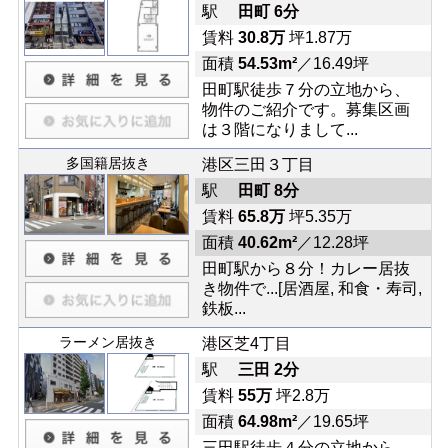
駅
田町 6分
賃料
30.8万
坪1.87万
面積
54.53m²
／16.49坪
田町駅徒歩７分の立地から、
物件のご紹介です。募集区画
は３階になりまして...
多国籍居抜き
港区三田３丁目
駅
田町 8分
賃料
65.8万
坪5.35万
面積
40.62m²
／12.28坪
田町駅から８分！カレー居抜
き物件で...[居酒屋, 和食・寿司,
鉄板...
ラーメン居抜き
港区芝4丁目
駅
三田 2分
賃料
55万
坪2.8万
面積
64.98m²
／19.65坪
三田駅徒歩４分の立地から、