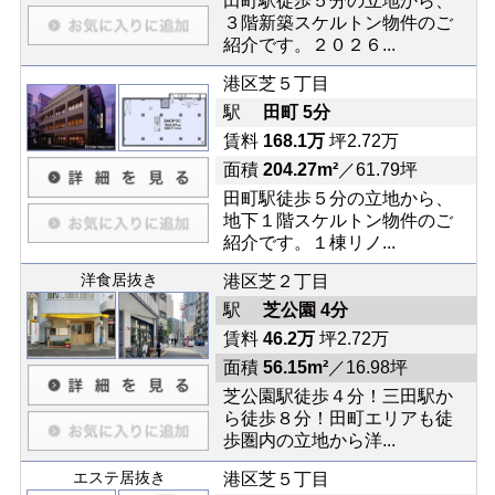
田町駅徒歩５分の立地から、
３階新築スケルトン物件のご
紹介です。２０２６...
港区芝５丁目
駅
田町 5分
賃料
168.1万
坪2.72万
面積
204.27m²
／61.79坪
田町駅徒歩５分の立地から、
地下１階スケルトン物件のご
紹介です。１棟リノ...
洋食居抜き
港区芝２丁目
駅
芝公園 4分
賃料
46.2万
坪2.72万
面積
56.15m²
／16.98坪
芝公園駅徒歩４分！三田駅か
ら徒歩８分！田町エリアも徒
歩圏内の立地から洋...
エステ居抜き
港区芝５丁目