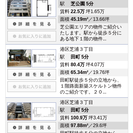
駅
芝公園 5分
賃料
22.5万
坪1.65万
面積
45.19m²
／13.66坪
芝公園エリアの物件ご紹介い
たします。駅から徒歩５分に
ある地下１階の物件...
港区芝浦３丁目
駅
田町 5分
賃料
80.4万
坪4.07万
面積
65.34m²
／19.76坪
田町駅徒歩５分の立地から、
１階路面新築スケルトン物件
のご紹介です。２０...
港区芝浦３丁目
駅
田町 5分
賃料
100.9万
坪3.41万
面積
97.88m²
／29.6坪