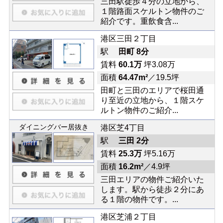
三田駅徒歩４分の立地から、
１階路面スケルトン物件のご
紹介です。重飲食含...
港区三田２丁目
駅
田町 8分
賃料
60.1万
坪3.08万
面積
64.47m²
／19.5坪
田町と三田のエリアで桜田通
り至近の立地から、１階スケ
ルトン物件のご紹介...
ダイニングバー居抜き
港区芝4丁目
駅
三田 2分
賃料
25.3万
坪5.16万
面積
16.2m²
／4.9坪
三田エリアの物件ご紹介いた
します。駅から徒歩２分にあ
る１階の物件です。...
港区芝浦２丁目