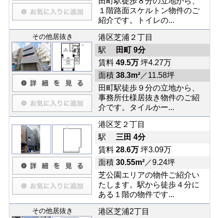
田町駅徒歩８分の立地から、
１階路面スケルトン物件のご
紹介です。トイレの...
その他居抜き
港区芝浦２丁目
駅
田町 9分
賃料
49.5万
坪4.27万
面積
38.3m²
／11.58坪
田町駅徒歩９分の立地から、
事務所仕様居抜き物件のご紹
介です。タイルかー...
港区芝２丁目
駅
三田 4分
賃料
28.6万
坪3.09万
面積
30.55m²
／9.24坪
芝公園エリアの物件ご紹介い
たします。駅から徒歩４分に
ある１階の物件です...
その他居抜き
港区芝浦2丁目