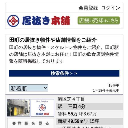
会員登録
ログイン
田町の居抜き物件や店舗情報をご紹介
田町の居抜き物件・スケルトン物件をご紹介。田町駅
の店舗は居抜き本舗にお任せ！田町の飲食店舗物件情
報を随時掲載しております
検索条件＞＞
18件中
1～18件を表示中
港区芝４丁目
駅
三田 4分
賃料
55万
坪3.67万
面積
49.59m²
／15坪