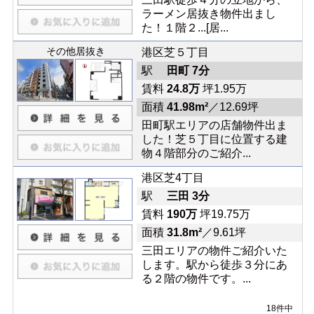
ラーメン居抜き物件出まし
た！１階２...[居...
その他居抜き
港区芝５丁目
駅
田町 7分
賃料
24.8万
坪1.95万
面積
41.98m²
／12.69坪
田町駅エリアの店舗物件出ま
した！芝５丁目に位置する建
物４階部分のご紹介...
港区芝4丁目
駅
三田 3分
賃料
190万
坪19.75万
面積
31.8m²
／9.61坪
三田エリアの物件ご紹介いた
します。駅から徒歩３分にあ
る２階の物件です。...
18件中