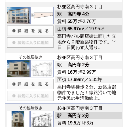
杉並区高円寺南３丁目
駅
高円寺 4分
賃料
55万
坪2.76万
面積
65.97m²
／19.95坪
高円寺パル商店街に面した立
地から２階新築物件です。平
日土日問わず人通り...
その他居抜き
杉並区高円寺南３丁目
駅
高円寺 2分
賃料
16万
坪2.99万
面積
17.69m²
／5.35坪
高円寺駅徒歩２分、新築店舗
物件でました！線路沿いで地
元住民の生活動線上...
その他居抜き
杉並区高円寺南３丁目
駅
高円寺 2分
賃料
19.5万
坪3万