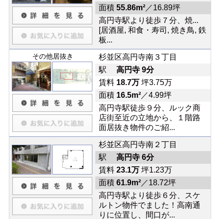
面積
55.86m²
／16.89坪
高円寺駅より徒歩７分、焼...
[居酒屋, 和食・寿司, 焼き鳥, 鉄
板...
その他居抜き
杉並区高円寺南３丁目
駅
高円寺 9分
賃料
18.7万
坪3.75万
面積
16.5m²
／4.99坪
高円寺駅徒歩９分、ルック商
店街至近の立地から、１階路
面居抜き物件のご紹...
杉並区高円寺南２丁目
駅
高円寺 6分
賃料
23.1万
坪1.23万
面積
61.9m²
／18.72坪
高円寺駅より徒歩６分、スケ
ルトン物件でました！高南通
りに位置し、間口が...