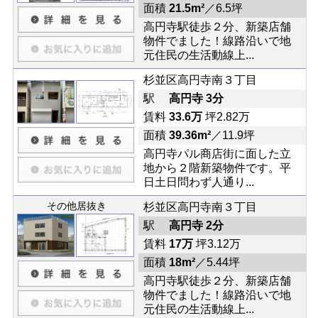
面積
21.5m²
／6.5坪
高円寺駅徒歩２分、新築店舗
物件でました！線路沿いで地
元住民の生活動線上...
杉並区高円寺南３丁目
駅
高円寺 3分
賃料
33.6万
坪2.82万
面積
39.36m²
／11.9坪
高円寺パル商店街に面した立
地から２階新築物件です。平
日土日問わず人通り...
その他居抜き
杉並区高円寺南３丁目
駅
高円寺 2分
賃料
17万
坪3.12万
面積
18m²
／5.44坪
高円寺駅徒歩２分、新築店舗
物件でました！線路沿いで地
元住民の生活動線上...