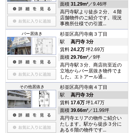
面積
31.29m²
／9.46坪
高円寺駅より徒歩２分、４階
店舗物件のご紹介です。現況
事務所仕様での引渡...
バー居抜き
杉並区高円寺南３丁目
駅
高円寺 3分
賃料
24.2万
坪2.69万
面積
29.76m²
／9坪
高円寺駅３分、商店街至近の
立地からバー居抜き物件でま
した。エトアール通...
その他居抜き
杉並区高円寺南４丁目
駅
高円寺 3分
賃料
17.6万
坪1.47万
面積
39.66m²
／11.99坪
高円寺エリアの物件ご紹介い
たします。駅から徒歩３分に
ある６階の物件です...