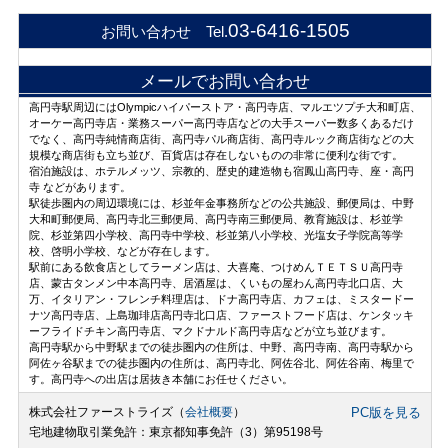
03-6416-1505
お問い合わせ Tel.
メールでお問い合わせ
高円寺駅周辺にはOlympicハイパーストア・高円寺店、マルエツプチ大和町店、
オーケー高円寺店・業務スーパー高円寺店などの大手スーパー数多くあるだけ
でなく、高円寺純情商店街、高円寺パル商店街、高円寺ルック商店街などの大
規模な商店街も立ち並び、百貨店は存在しないものの非常に便利な街です。
宿泊施設は、ホテルメッツ、宗教的、歴史的建造物も宿鳳山高円寺、座・高円
寺 などがあります。
駅徒歩圏内の周辺環境には、杉並年金事務所などの公共施設、郵便局は、中野
大和町郵便局、高円寺北三郵便局、高円寺南三郵便局、教育施設は、杉並学
院、杉並第四小学校、高円寺中学校、杉並第八小学校、光塩女子学院高等学
校、啓明小学校、などが存在します。
駅前にある飲食店としてラーメン店は、大喜庵、つけめんＴＥＴＳＵ高円寺
店、蒙古タンメン中本高円寺、居酒屋は、くいもの屋わん高円寺北口店、大
万、イタリアン・フレンチ料理店は、ドナ高円寺店、カフェは、ミスタードー
ナツ高円寺店、上島珈琲店高円寺北口店、ファーストフード店は、ケンタッキ
ーフライドチキン高円寺店、マクドナルド高円寺店などが立ち並びます。
高円寺駅から中野駅までの徒歩圏内の住所は、中野、高円寺南、高円寺駅から
阿佐ヶ谷駅までの徒歩圏内の住所は、高円寺北、阿佐谷北、阿佐谷南、梅里で
す。高円寺への出店は居抜き本舗にお任せください。
株式会社ファーストライズ（
会社概要
）
PC版を見る
宅地建物取引業免許：東京都知事免許（3）第95198号