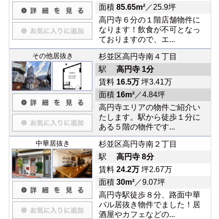
面積
85.65m²
／25.9坪
高円寺６分の１階店舗物件に
なります！飲食が不可となっ
ておりますので、エ...
その他居抜き
杉並区高円寺南４丁目
駅
高円寺 1分
賃料
16.5万
坪3.41万
面積
16m²
／4.84坪
高円寺エリアの物件ご紹介い
たします。駅から徒歩１分に
ある５階の物件です...
中華居抜き
杉並区高円寺南２丁目
駅
高円寺 8分
賃料
24.2万
坪2.67万
面積
30m²
／9.07坪
高円寺駅徒歩８分、路面中華
バル居抜き物件でました！居
酒屋やカフェなどの...