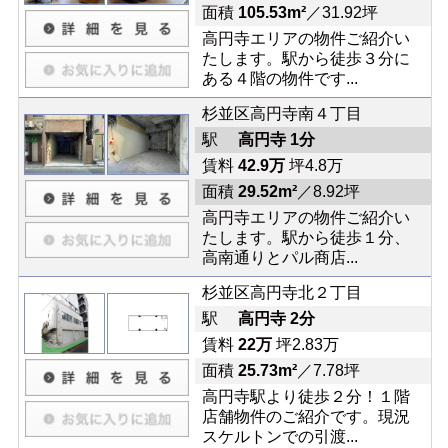
面積
105.53m²
／31.92坪
高円寺エリアの物件ご紹介い
たします。駅から徒歩３分に
ある４階の物件です...
杉並区高円寺南４丁目
駅
高円寺 1分
賃料
42.9万
坪4.8万
面積
29.52m²
／8.92坪
高円寺エリアの物件ご紹介い
たします。駅から徒歩１分、
高南通りとパル商店...
杉並区高円寺北２丁目
駅
高円寺 2分
賃料
22万
坪2.83万
面積
25.73m²
／7.78坪
高円寺駅より徒歩２分！１階
店舗物件のご紹介です。現況
スケルトンでの引渡...