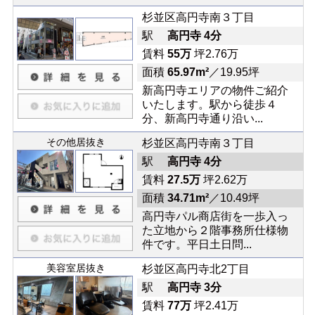
杉並区高円寺南３丁目
駅
高円寺 4分
賃料
55万
坪2.76万
面積
65.97m²
／19.95坪
新高円寺エリアの物件ご紹介
いたします。駅から徒歩４
分、新高円寺通り沿い...
その他居抜き
杉並区高円寺南３丁目
駅
高円寺 4分
賃料
27.5万
坪2.62万
面積
34.71m²
／10.49坪
高円寺パル商店街を一歩入っ
た立地から２階事務所仕様物
件です。平日土日問...
美容室居抜き
杉並区高円寺北2丁目
駅
高円寺 3分
賃料
77万
坪2.41万