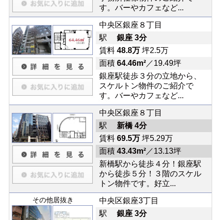
す。バーやカフェなど...
中央区銀座８丁目
駅
銀座 3分
賃料
48.8万
坪2.5万
面積
64.46m²
／19.49坪
銀座駅徒歩３分の立地から、
スケルトン物件のご紹介で
す。バーやカフェなど...
中央区銀座８丁目
駅
新橋 4分
賃料
69.5万
坪5.29万
面積
43.43m²
／13.13坪
新橋駅から徒歩４分！銀座駅
から徒歩５分！３階のスケル
トン物件です。好立...
その他居抜き
中央区銀座3丁目
駅
銀座 3分