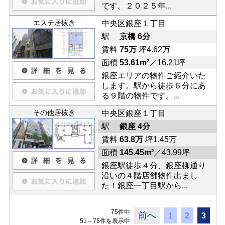
です。２０２５年...
エステ居抜き
中央区銀座１丁目
駅
京橋 6分
賃料
75万
坪4.62万
面積
53.61m²
／16.21坪
銀座エリアの物件ご紹介いた
します。駅から徒歩６分にあ
る９階の物件です。...
その他居抜き
中央区銀座１丁目
駅
銀座 4分
賃料
63.8万
坪1.45万
面積
145.45m²
／43.99坪
銀座駅徒歩４分、銀座柳通り
沿いの４階店舗物件出まし
た！銀座一丁目駅から...
75件中
前へ
1
2
3
51～75件を表示中