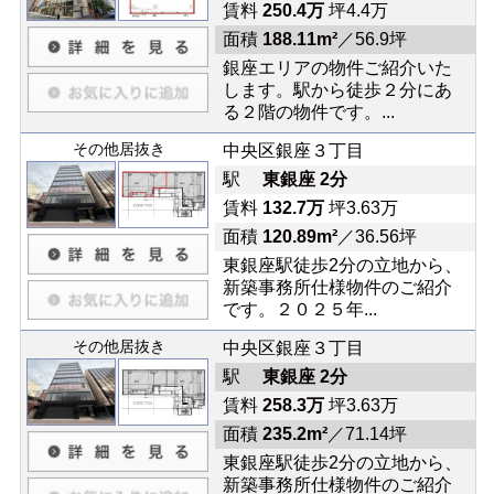
賃料
250.4万
坪4.4万
面積
188.11m²
／56.9坪
銀座エリアの物件ご紹介いた
します。駅から徒歩２分にあ
る２階の物件です。...
その他居抜き
中央区銀座３丁目
駅
東銀座 2分
賃料
132.7万
坪3.63万
面積
120.89m²
／36.56坪
東銀座駅徒歩2分の立地から、
新築事務所仕様物件のご紹介
です。２０２５年...
その他居抜き
中央区銀座３丁目
駅
東銀座 2分
賃料
258.3万
坪3.63万
面積
235.2m²
／71.14坪
東銀座駅徒歩2分の立地から、
新築事務所仕様物件のご紹介