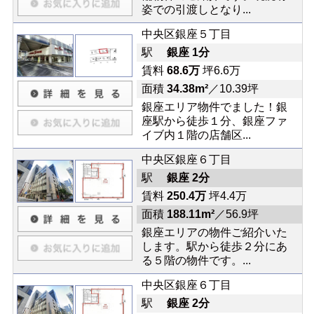
姿での引渡しとなり...
中央区銀座５丁目
駅
銀座 1分
賃料
68.6万
坪6.6万
面積
34.38m²
／10.39坪
銀座エリア物件でました！銀
座駅から徒歩１分、銀座ファ
イブ内１階の店舗区...
中央区銀座６丁目
駅
銀座 2分
賃料
250.4万
坪4.4万
面積
188.11m²
／56.9坪
銀座エリアの物件ご紹介いた
します。駅から徒歩２分にあ
る５階の物件です。...
中央区銀座６丁目
駅
銀座 2分