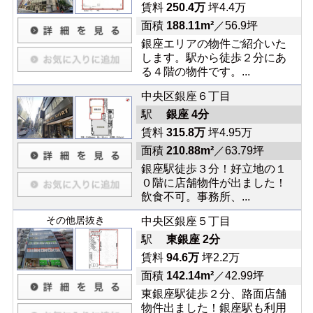
賃料
250.4万
坪4.4万
面積
188.11m²
／56.9坪
銀座エリアの物件ご紹介いた
します。駅から徒歩２分にあ
る４階の物件です。...
中央区銀座６丁目
駅
銀座 4分
賃料
315.8万
坪4.95万
面積
210.88m²
／63.79坪
銀座駅徒歩３分！好立地の１
０階に店舗物件が出ました！
飲食不可。事務所、...
その他居抜き
中央区銀座５丁目
駅
東銀座 2分
賃料
94.6万
坪2.2万
面積
142.14m²
／42.99坪
東銀座駅徒歩２分、路面店舗
物件出ました！銀座駅も利用