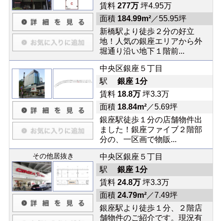
賃料
277万
坪4.95万
面積
184.99m²
／55.95坪
新橋駅より徒歩２分の好立
地！人気の銀座エリアから外
堀通り沿い地下１階前...
中央区銀座５丁目
駅
銀座 1分
賃料
18.8万
坪3.3万
面積
18.84m²
／5.69坪
銀座駅徒歩１分の店舗物件出
ました！銀座ファイブ２階部
分の、一区画で物販...
その他居抜き
中央区銀座５丁目
駅
銀座 1分
賃料
24.8万
坪3.3万
面積
24.79m²
／7.49坪
銀座駅より徒歩１分、２階店
舗物件のご紹介です。現況有