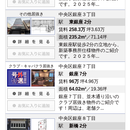
です。２０２５年...
その他居抜き
中央区銀座３丁目
駅
東銀座 2分
賃料
258.3万
坪3.63万
面積
235.2m²
／71.14坪
東銀座駅徒歩2分の立地から、
新築事務所仕様物件のご紹介
です。２０２５年...
クラブ・キャバクラ居抜き
中央区銀座７丁目
駅
銀座 7分
賃料
96万
坪4.96万
面積
64.02m²
／19.36坪
銀座７丁目、並木通り沿いの
クラブ居抜き物件のご紹介で
す！周辺は、老舗ク...
中央区銀座８丁目
駅
新橋 2分