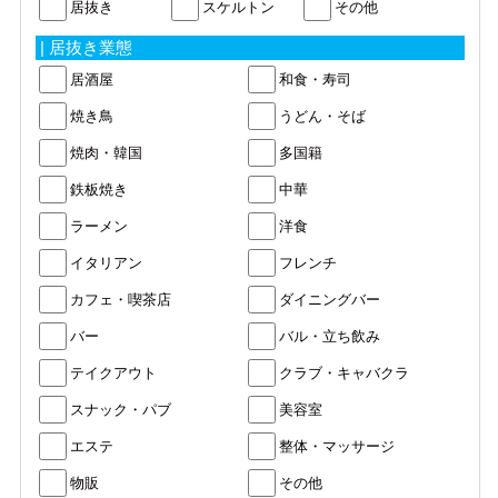
居抜き
スケルトン
その他
| 居抜き業態
居酒屋
和食・寿司
焼き鳥
うどん・そば
焼肉・韓国
多国籍
鉄板焼き
中華
ラーメン
洋食
イタリアン
フレンチ
カフェ・喫茶店
ダイニングバー
バー
バル・立ち飲み
テイクアウト
クラブ・キャバクラ
スナック・パブ
美容室
エステ
整体・マッサージ
物販
その他