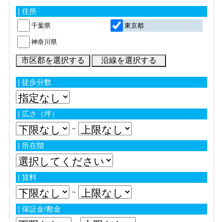
| 住所
千葉県
東京都
神奈川県
| 徒歩分数
| 広さ（坪）
～
| 所在階
| 賃料
～
| 保証金/敷金