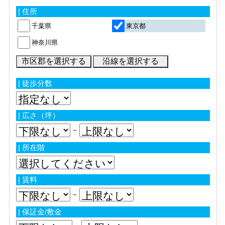
| 住所
千葉県
東京都
神奈川県
| 徒歩分数
| 広さ（坪）
～
| 所在階
| 賃料
～
| 保証金/敷金