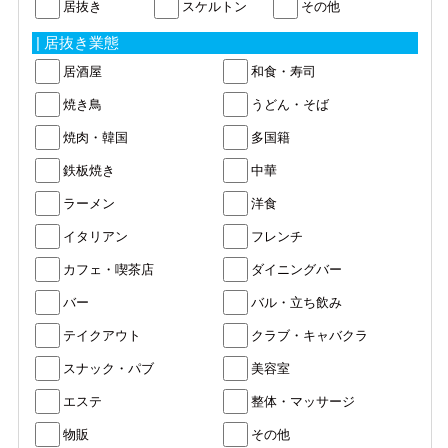
居抜き
スケルトン
その他
| 居抜き業態
居酒屋
和食・寿司
焼き鳥
うどん・そば
焼肉・韓国
多国籍
鉄板焼き
中華
ラーメン
洋食
イタリアン
フレンチ
カフェ・喫茶店
ダイニングバー
バー
バル・立ち飲み
テイクアウト
クラブ・キャバクラ
スナック・パブ
美容室
エステ
整体・マッサージ
物販
その他