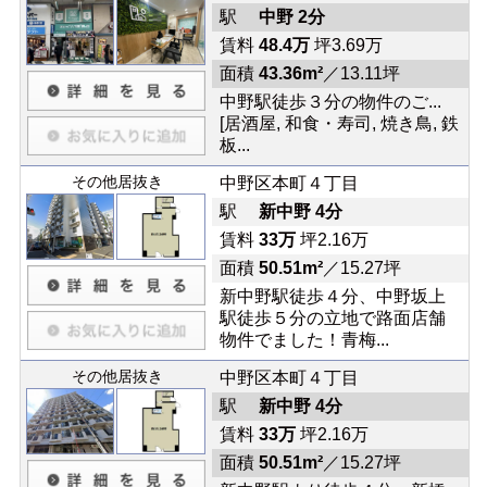
駅
中野 2分
賃料
48.4万
坪3.69万
面積
43.36m²
／13.11坪
中野駅徒歩３分の物件のご...
[居酒屋, 和食・寿司, 焼き鳥, 鉄
板...
その他居抜き
中野区本町４丁目
駅
新中野 4分
賃料
33万
坪2.16万
面積
50.51m²
／15.27坪
新中野駅徒歩４分、中野坂上
駅徒歩５分の立地で路面店舗
物件でました！青梅...
その他居抜き
中野区本町４丁目
駅
新中野 4分
賃料
33万
坪2.16万
面積
50.51m²
／15.27坪