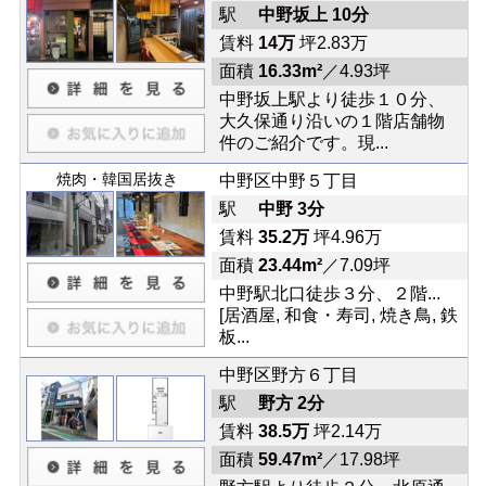
駅
中野坂上 10分
賃料
14万
坪2.83万
面積
16.33m²
／4.93坪
中野坂上駅より徒歩１０分、
大久保通り沿いの１階店舗物
件のご紹介です。現...
焼肉・韓国居抜き
中野区中野５丁目
駅
中野 3分
賃料
35.2万
坪4.96万
面積
23.44m²
／7.09坪
中野駅北口徒歩３分、２階...
[居酒屋, 和食・寿司, 焼き鳥, 鉄
板...
中野区野方６丁目
駅
野方 2分
賃料
38.5万
坪2.14万
面積
59.47m²
／17.98坪