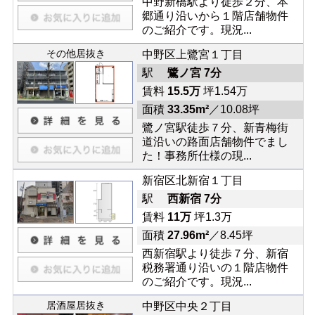
中野新橋駅より徒歩２分、本
郷通り沿いから１階店舗物件
のご紹介です。現況...
その他居抜き
中野区上鷺宮１丁目
駅
鷺ノ宮 7分
賃料
15.5万
坪1.54万
面積
33.35m²
／10.08坪
鷺ノ宮駅徒歩７分、新青梅街
道沿いの路面店舗物件でまし
た！事務所仕様の現...
新宿区北新宿１丁目
駅
西新宿 7分
賃料
11万
坪1.3万
面積
27.96m²
／8.45坪
西新宿駅より徒歩７分、新宿
税務署通り沿いの１階店物件
のご紹介です。現況...
居酒屋居抜き
中野区中央２丁目