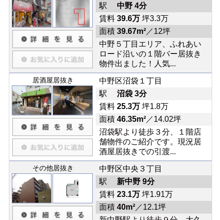
駅
中野 4分
賃料
39.6万
坪3.3万
面積
39.67m²
／12坪
中野５丁目エリア、ふれあい
ロード沿いの１階バー居抜き
物件出ました！人気...
居酒屋居抜き
中野区沼袋１丁目
駅
沼袋 3分
賃料
25.3万
坪1.8万
面積
46.35m²
／14.02坪
沼袋駅より徒歩３分、１階店
舗物件のご紹介です。現況居
酒屋居抜きでの引渡...
その他居抜き
中野区中央３丁目
駅
新中野 9分
賃料
23.1万
坪1.91万
面積
40m²
／12.1坪
新中野駅より徒歩９分、大久