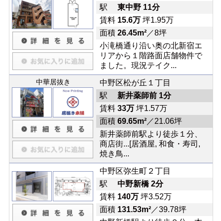
駅
東中野 11分
賃料
15.6万
坪1.95万
面積
26.45m²
／8坪
小滝橋通り沿い奥の北新宿エ
リアから１階路面店舗物件で
ました。現況テイク...
中華居抜き
中野区松が丘１丁目
駅
新井薬師前 1分
賃料
33万
坪1.57万
面積
69.65m²
／21.06坪
新井薬師前駅より徒歩１分、
商店街...[居酒屋, 和食・寿司,
焼き鳥...
中野区弥生町２丁目
駅
中野新橋 2分
賃料
140万
坪3.52万
面積
131.53m²
／39.78坪