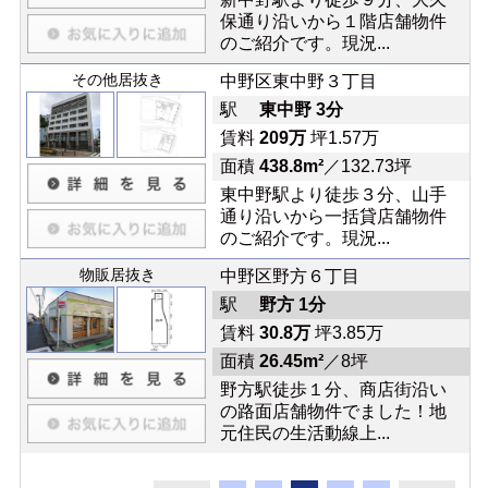
保通り沿いから１階店舗物件
のご紹介です。現況...
その他居抜き
中野区東中野３丁目
駅
東中野 3分
賃料
209万
坪1.57万
面積
438.8m²
／132.73坪
東中野駅より徒歩３分、山手
通り沿いから一括貸店舗物件
のご紹介です。現況...
物販居抜き
中野区野方６丁目
駅
野方 1分
賃料
30.8万
坪3.85万
面積
26.45m²
／8坪
野方駅徒歩１分、商店街沿い
の路面店舗物件でました！地
元住民の生活動線上...