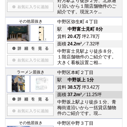
野方駅より徒歩２分、北原通
り沿いから１階店舗物件のご
紹介です。現況スケ...
その他居抜き
中野区弥生町４丁目
駅
中野富士見町 8分
賃料
20.4万
坪2.78万
面積
24.2m²
／7.32坪
中野富士見駅より徒歩８分、
１階店舗物件のご紹介です。
大きく看板設置ご相...
ラーメン居抜き
中野区本町２丁目
駅
中野坂上 1分
賃料
38.5万
坪3.42万
面積
37.2m²
／11.25坪
中野坂上駅より徒歩１分、青
梅街道沿いから一括貸店舗物
件のご紹介です。現...
その他居抜き
中野区中野３丁目