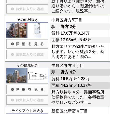
新中野駅より徒歩４分、新橋
通り沿いから１階店舗物件の
ご紹介です。現況事...
その他居抜き
中野区野方5丁目
駅
野方 2分
賃料
17.6万
坪3.24万
面積
17.98m²
／5.43坪
野方エリアの物件ご紹介いた
します。駅から徒歩２分、商
店街内にある１階の...
その他居抜き
中野区野方４丁目
駅
野方 4分
賃料
16.5万
坪1.23万
面積
44.2m²
／13.37坪
野方駅徒歩４分、路面事務所
仕様物件でました！各種教室
やサロンなどのサー...
テイクアウト居抜き
新宿区北新宿４丁目