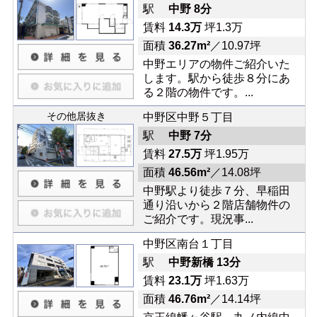
駅
中野 8分
賃料
14.3万
坪1.3万
面積
36.27m²
／10.97坪
中野エリアの物件ご紹介いた
します。駅から徒歩８分にあ
る２階の物件です。...
その他居抜き
中野区中野５丁目
駅
中野 7分
賃料
27.5万
坪1.95万
面積
46.56m²
／14.08坪
中野駅より徒歩７分、早稲田
通り沿いから２階店舗物件の
ご紹介です。現況事...
中野区南台１丁目
駅
中野新橋 13分
賃料
23.1万
坪1.63万
面積
46.76m²
／14.14坪