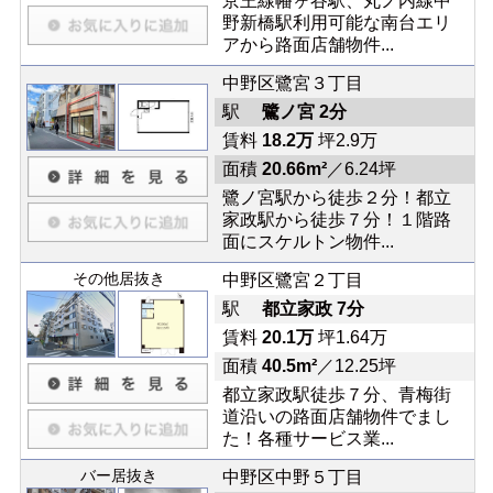
京王線幡ヶ谷駅、丸ノ内線中
野新橋駅利用可能な南台エリ
アから路面店舗物件...
中野区鷺宮３丁目
駅
鷺ノ宮 2分
賃料
18.2万
坪2.9万
面積
20.66m²
／6.24坪
鷺ノ宮駅から徒歩２分！都立
家政駅から徒歩７分！１階路
面にスケルトン物件...
その他居抜き
中野区鷺宮２丁目
駅
都立家政 7分
賃料
20.1万
坪1.64万
面積
40.5m²
／12.25坪
都立家政駅徒歩７分、青梅街
道沿いの路面店舗物件でまし
た！各種サービス業...
バー居抜き
中野区中野５丁目