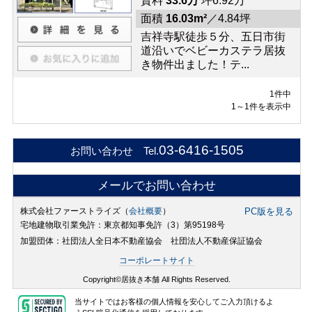
賃料
33.6万
坪6.92万
面積
16.03m²
／4.84坪
吉祥寺駅徒歩５分、五日市街
道沿いでベビーカステラ居抜
き物件出ました！テ...
1件中
1～1件を表示中
03-6416-1505
お問い合わせ Tel.
メールでお問い合わせ
株式会社ファーストライズ（
会社概要
）
PC版を見る
宅地建物取引業免許：東京都知事免許（3）第95198号
加盟団体：社団法人全日本不動産協会 社団法人不動産保証協会
コーポレートサイト
Copyright©居抜き本舗 All Rights Reserved.
当サイトではお客様の個人情報を安心してご入力頂けるよ