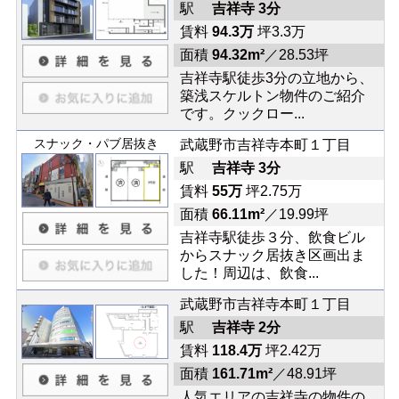
駅
吉祥寺 3分
賃料
94.3万
坪3.3万
面積
94.32m²
／28.53坪
吉祥寺駅徒歩3分の立地から、
築浅スケルトン物件のご紹介
です。クックロー...
スナック・パブ居抜き
武蔵野市吉祥寺本町１丁目
駅
吉祥寺 3分
賃料
55万
坪2.75万
面積
66.11m²
／19.99坪
吉祥寺駅徒歩３分、飲食ビル
からスナック居抜き区画出ま
した！周辺は、飲食...
武蔵野市吉祥寺本町１丁目
駅
吉祥寺 2分
賃料
118.4万
坪2.42万
面積
161.71m²
／48.91坪
人気エリアの吉祥寺の物件の