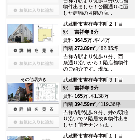
吉祥寺駅より徒歩４分の店舗
物件出ました！公園通りに面
した建物の４階の店...
武蔵野市吉祥寺本町２丁目
駅
吉祥寺 6分
賃料
364.5万
坪4.4万
面積
273.89m²
／82.85坪
吉祥寺駅より徒歩６分、西二
条通り沿いから１階店舗物件
のご紹介です。現況...
その他居抜き
武蔵野市吉祥寺本町３丁目
駅
吉祥寺 9分
賃料
165万
坪1.38万
面積
394.59m²
／119.36坪
吉祥寺駅徒歩９分、井の頭通
り沿いで２階居抜き物件出ま
した！前テナントは...
武蔵野市吉祥寺本町１丁目