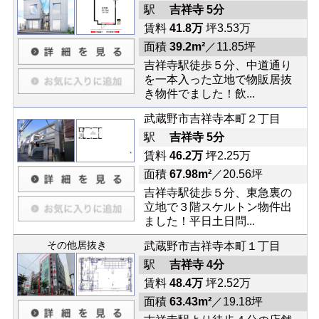
駅
吉祥寺 5分
賃料
41.8万
坪3.53万
面積
39.2m²
／11.85坪
吉祥寺駅徒歩５分、中道通り
を一本入った立地で物販居抜
き物件でました！飲...
武蔵野市吉祥寺本町２丁目
駅
吉祥寺 5分
賃料
46.2万
坪2.25万
面積
67.98m²
／20.56坪
吉祥寺駅徒歩５分、東急裏の
立地で３階スケルトン物件出
ました！平日土日問...
その他居抜き
武蔵野市吉祥寺本町１丁目
駅
吉祥寺 4分
賃料
48.4万
坪2.52万
面積
63.43m²
／19.18坪