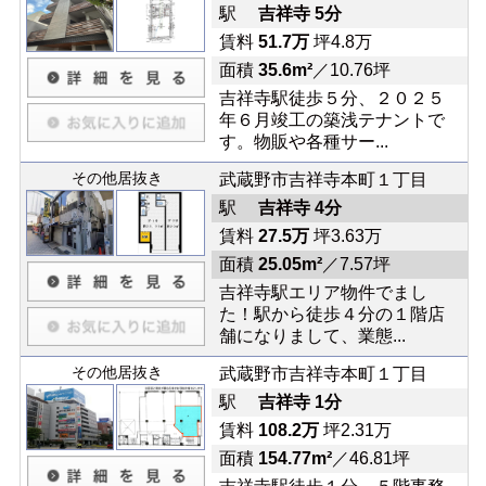
駅
吉祥寺 5分
賃料
51.7万
坪4.8万
面積
35.6m²
／10.76坪
吉祥寺駅徒歩５分、２０２５
年６月竣工の築浅テナントで
す。物販や各種サー...
その他居抜き
武蔵野市吉祥寺本町１丁目
駅
吉祥寺 4分
賃料
27.5万
坪3.63万
面積
25.05m²
／7.57坪
吉祥寺駅エリア物件でまし
た！駅から徒歩４分の１階店
舗になりまして、業態...
その他居抜き
武蔵野市吉祥寺本町１丁目
駅
吉祥寺 1分
賃料
108.2万
坪2.31万
面積
154.77m²
／46.81坪