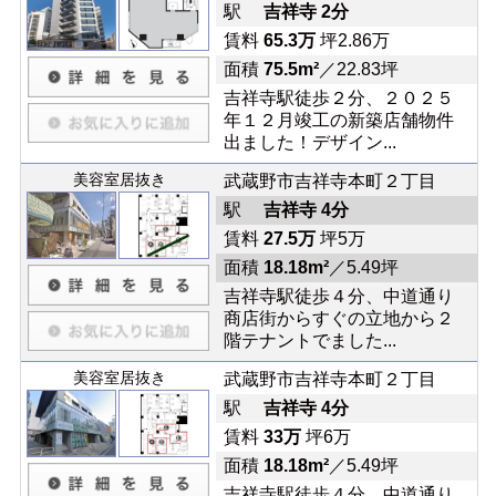
駅
吉祥寺 2分
賃料
65.3万
坪2.86万
面積
75.5m²
／22.83坪
吉祥寺駅徒歩２分、２０２５
年１２月竣工の新築店舗物件
出ました！デザイン...
美容室居抜き
武蔵野市吉祥寺本町２丁目
駅
吉祥寺 4分
賃料
27.5万
坪5万
面積
18.18m²
／5.49坪
吉祥寺駅徒歩４分、中道通り
商店街からすぐの立地から２
階テナントでました...
美容室居抜き
武蔵野市吉祥寺本町２丁目
駅
吉祥寺 4分
賃料
33万
坪6万
面積
18.18m²
／5.49坪
吉祥寺駅徒歩４分、中道通り